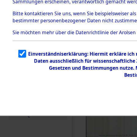
Sammlungen erscheinen, verantwortlich gemacht wer
Todesmärsche
5.3.1 Alliierte
Bitte
kontaktieren
Sie uns, wenn Sie beispielsweiser al
Erhebungen
bestimmter personenbezogener Daten nicht zustimme
zu
Todesmärsch
en
Sie möchten mehr über die Datenrichtlinie der Arolsen
5.3.2
Versuchte
Identifizierun
Einverständniserklärung: Hiermit erkläre ich
g
Daten ausschließlich für wissenschaftlich
5.3.3
Todesmärsch
Gesetzen und Bestimmungen nutze. Mi
e /
Best
Identifikation
unbekannter
Toter
5.3.5
Grabermittlu
ng /
Friedhofsplän
e