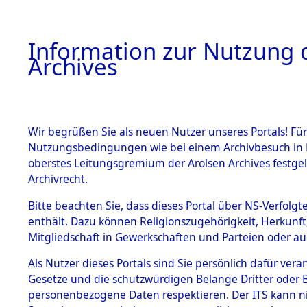
Information zur Nutzung d
Archives
HOME
BESTANDSBESCHREIBUNG
ARCHIVAL
Wir begrüßen Sie als neuen Nutzer unseres Portals! Für
Nutzungsbedingungen wie bei einem Archivbesuch in B
oberstes Leitungsgremium der Arolsen Archives festg
Archivrecht.
BESTÄNDE
Bitte beachten Sie, dass dieses Portal über NS-Verfolgte
Ermittlun
enthält. Dazu können Religionszugehörigkeit, Herkunf
Mitgliedschaft in Gewerkschaften und Parteien oder auc
1.
- Pirkense
Inhaftierungsdoku
mente
Als Nutzer dieses Portals sind Sie persönlich dafür vera
0004 (846
Gesetze und die schutzwürdigen Belange Dritter oder B
5. Verschiedenes
personenbezogene Daten respektieren. Der ITS kann nic
5.3