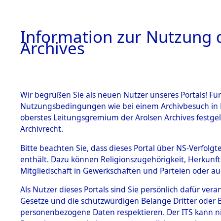
Information zur Nutzung d
Archives
HOME
BESTANDSBESCHREIBUNG
ARCHIVAL
Wir begrüßen Sie als neuen Nutzer unseres Portals! Für
Nutzungsbedingungen wie bei einem Archivbesuch in B
oberstes Leitungsgremium der Arolsen Archives festg
Archivrecht.
BESTÄNDE
Bitte beachten Sie, dass dieses Portal über NS-Verfolgte
Ermittlun
enthält. Dazu können Religionszugehörigkeit, Herkunf
Mitgliedschaft in Gewerkschaften und Parteien oder auc
1.
- Pirkense
Inhaftierungsdoku
mente
Als Nutzer dieses Portals sind Sie persönlich dafür vera
0113 (846
Gesetze und die schutzwürdigen Belange Dritter oder B
5. Verschiedenes
personenbezogene Daten respektieren. Der ITS kann nic
5.3