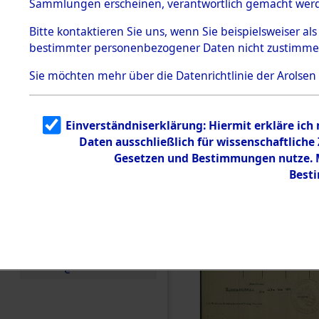
Sammlungen erscheinen, verantwortlich gemacht wer
Todesmärsche
5.3.1 Alliierte
Bitte
kontaktieren
Sie uns, wenn Sie beispielsweiser al
Erhebungen
bestimmter personenbezogener Daten nicht zustimme
zu
Todesmärsch
en
Sie möchten mehr über die Datenrichtlinie der Arolsen
5.3.2
Versuchte
Identifizierun
Einverständniserklärung: Hiermit erkläre ich
g
Daten ausschließlich für wissenschaftlich
5.3.3
Todesmärsch
Gesetzen und Bestimmungen nutze. Mi
e /
Best
Identifikation
unbekannter
Toter
5.3.5
Grabermittlu
ng /
Friedhofsplän
e