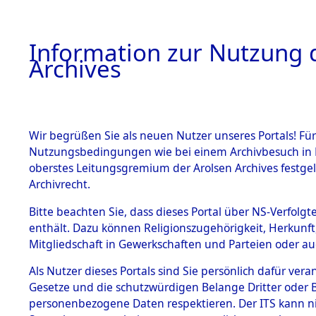
Information zur Nutzung d
Archives
HOME
BESTANDSBESCHREIBUNG
ARCHIVAL
Wir begrüßen Sie als neuen Nutzer unseres Portals! Für
Nutzungsbedingungen wie bei einem Archivbesuch in B
oberstes Leitungsgremium der Arolsen Archives festg
Archivrecht.
BESTÄNDE
Bitte beachten Sie, dass dieses Portal über NS-Verfolgte
Ermittlung
enthält. Dazu können Religionszugehörigkeit, Herkunf
Mitgliedschaft in Gewerkschaften und Parteien oder auc
1.
- Sieber
Inhaftierungsdoku
mente
Als Nutzer dieses Portals sind Sie persönlich dafür vera
(84600994
Gesetze und die schutzwürdigen Belange Dritter oder B
5. Verschiedenes
personenbezogene Daten respektieren. Der ITS kann nic
5.3