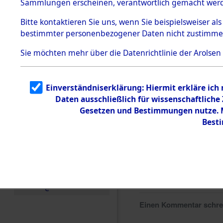
Sammlungen erscheinen, verantwortlich gemacht wer
Todesmärsche
5.3.1 Alliierte
Bitte
kontaktieren
Sie uns, wenn Sie beispielsweiser al
Erhebungen
bestimmter personenbezogener Daten nicht zustimme
zu
Todesmärsch
en
Sie möchten mehr über die Datenrichtlinie der Arolsen
5.3.2
Versuchte
Identifizierun
Einverständniserklärung: Hiermit erkläre ich
g
Daten ausschließlich für wissenschaftlich
5.3.3
Todesmärsch
Gesetzen und Bestimmungen nutze. Mi
e /
Best
Identifikation
unbekannter
Toter
5.3.5
Grabermittlu
ng /
Friedhofsplän
e
Einen Kommentar schr