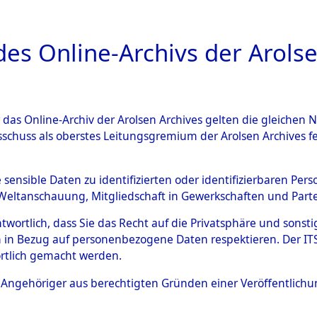
a
A
es Online-Archivs der Arolse
DIGITAL COLLEC
r das Online-Archiv der Arolsen Archives gelten die gleiche
ESCHREIBUNG
ARCHIVALE
ÜBERSICHT
BILD
sschuss als oberstes Leitungsgremium der Arolsen Archives 
en zu den Orten Rückers - Si
e sensible Daten zu identifizierten oder identifizierbaren Pe
Weltanschauung, Mitgliedschaft in Gewerkschaften und Partei
4601013)
antwortlich, dass Sie das Recht auf die Privatsphäre und sons
 in Bezug auf personenbezogene Daten respektieren. Der ITS k
rtlich gemacht werden.
0036 (84601013)
ls Angehöriger aus berechtigten Gründen einer Veröffentlic