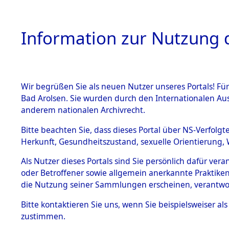
Information zur Nutzung d
Wir begrüßen Sie als neuen Nutzer unseres Portals! Fü
HOME
BESTANDSB
Bad Arolsen. Sie wurden durch den Internationalen Au
anderem nationalen Archivrecht.
BESTÄNDE
Ermittlung
Bitte beachten Sie, dass dieses Portal über NS-Verfolgt
Herkunft, Gesundheitszustand, sexuelle Orientierung, 
1.
→
0036 (8
Inhaftierungsdoku
Als Nutzer dieses Portals sind Sie persönlich dafür ver
mente
oder Betroffener sowie allgemein anerkannte Praktiken
5. Verschiedenes
die Nutzung seiner Sammlungen erscheinen, verantwo
5.3
Bitte
kontaktieren
Sie uns, wenn Sie beispielsweiser a
Todesmärsche
zustimmen.
5.3.1 Alliierte
Erhebungen