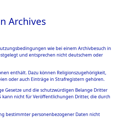
n Archives
TIONS ONLINE
n Nutzungsbedingungen wie bei einem Archivbesuch in
festgelegt und entsprechen nicht deutschem oder
eber
→
0001 (84600976)
rsonen enthält. Dazu können Religionszugehörigkeit,
en oder auch Einträge in Strafregistern gehören.
tige Gesetze und die schutzwürdigen Belange Dritter
ann nicht für Veröffentlichungen Dritter, die durch
hung bestimmter personenbezogener Daten nicht