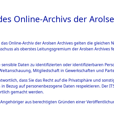
a
A
es Online-Archivs der Arolse
DIGITAL COLLEC
r das Online-Archiv der Arolsen Archives gelten die gleiche
ESCHREIBUNG
ARCHIVALE
ÜBERSICHT
BILD
sschuss als oberstes Leitungsgremium der Arolsen Archives 
en zu den Orten Rückers - Si
e sensible Daten zu identifizierten oder identifizierbaren Pe
Weltanschauung, Mitgliedschaft in Gewerkschaften und Partei
4601014)
antwortlich, dass Sie das Recht auf die Privatsphäre und sons
 in Bezug auf personenbezogene Daten respektieren. Der ITS k
rtlich gemacht werden.
0037 (84601014)
ls Angehöriger aus berechtigten Gründen einer Veröffentlic