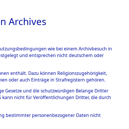
n Archives
TIONS ONLINE
n Nutzungsbedingungen wie bei einem Archivbesuch in
festgelegt und entsprechen nicht deutschem oder
eber
→
0001 (84600976)
rsonen enthält. Dazu können Religionszugehörigkeit,
en oder auch Einträge in Strafregistern gehören.
tige Gesetze und die schutzwürdigen Belange Dritter
ann nicht für Veröffentlichungen Dritter, die durch
hung bestimmter personenbezogener Daten nicht