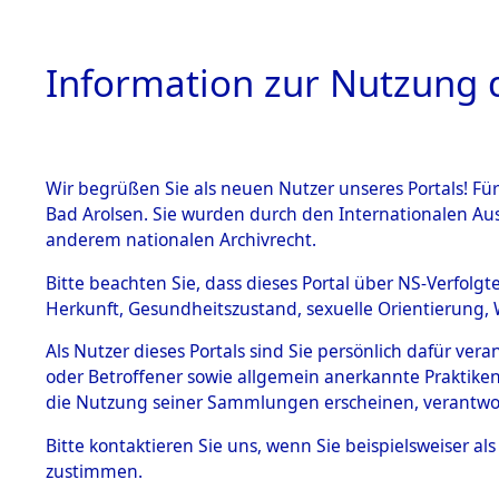
Information zur Nutzung d
Wir begrüßen Sie als neuen Nutzer unseres Portals! Fü
HOME
BESTANDSB
Bad Arolsen. Sie wurden durch den Internationalen Au
anderem nationalen Archivrecht.
BESTÄNDE
Ermittlung
Bitte beachten Sie, dass dieses Portal über NS-Verfolgt
Herkunft, Gesundheitszustand, sexuelle Orientierung, 
1.
→
0037 (8
Inhaftierungsdoku
Als Nutzer dieses Portals sind Sie persönlich dafür ver
mente
oder Betroffener sowie allgemein anerkannte Praktiken
5. Verschiedenes
die Nutzung seiner Sammlungen erscheinen, verantwo
5.3
Bitte
kontaktieren
Sie uns, wenn Sie beispielsweiser a
Todesmärsche
zustimmen.
5.3.1 Alliierte
Erhebungen