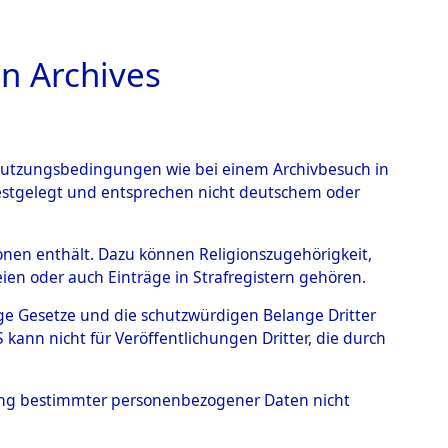
n Archives
TIONS ONLINE
n Nutzungsbedingungen wie bei einem Archivbesuch in
festgelegt und entsprechen nicht deutschem oder
eber
→
0001 (84600976)
rsonen enthält. Dazu können Religionszugehörigkeit,
en oder auch Einträge in Strafregistern gehören.
tige Gesetze und die schutzwürdigen Belange Dritter
ann nicht für Veröffentlichungen Dritter, die durch
hung bestimmter personenbezogener Daten nicht