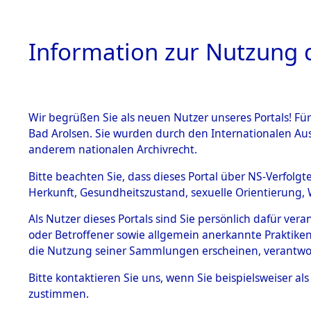
Information zur Nutzung d
Wir begrüßen Sie als neuen Nutzer unseres Portals! Fü
HOME
BESTANDSB
Bad Arolsen. Sie wurden durch den Internationalen Au
anderem nationalen Archivrecht.
BESTÄNDE
Ermittlung
Bitte beachten Sie, dass dieses Portal über NS-Verfolgt
Herkunft, Gesundheitszustand, sexuelle Orientierung, 
1.
→
0053 (8
Inhaftierungsdoku
Als Nutzer dieses Portals sind Sie persönlich dafür ver
mente
oder Betroffener sowie allgemein anerkannte Praktiken
5. Verschiedenes
die Nutzung seiner Sammlungen erscheinen, verantwo
5.3
Bitte
kontaktieren
Sie uns, wenn Sie beispielsweiser a
Todesmärsche
zustimmen.
5.3.1 Alliierte
Erhebungen