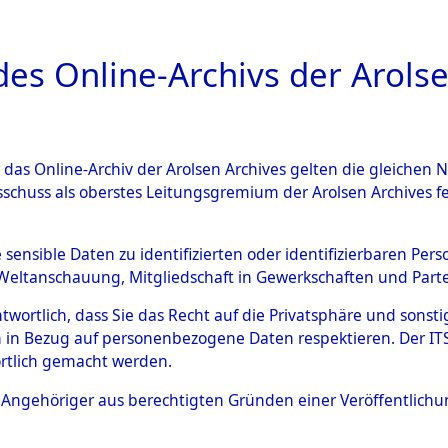
a
A
es Online-Archivs der Arolse
DIGITAL COLLEC
r das Online-Archiv der Arolsen Archives gelten die gleiche
ESCHREIBUNG
ARCHIVALE
ÜBERSICHT
BILD
sschuss als oberstes Leitungsgremium der Arolsen Archives 
en zu den Orten Rückers - Si
e sensible Daten zu identifizierten oder identifizierbaren Pe
Weltanschauung, Mitgliedschaft in Gewerkschaften und Partei
4601030)
antwortlich, dass Sie das Recht auf die Privatsphäre und sons
 in Bezug auf personenbezogene Daten respektieren. Der ITS k
rtlich gemacht werden.
0053 (84601030)
ls Angehöriger aus berechtigten Gründen einer Veröffentlic