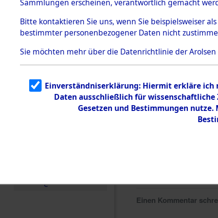
Sammlungen erscheinen, verantwortlich gemacht wer
Todesmärsche
5.3.1 Alliierte
Bitte
kontaktieren
Sie uns, wenn Sie beispielsweiser al
Erhebungen
bestimmter personenbezogener Daten nicht zustimme
zu
Todesmärsch
en
Sie möchten mehr über die Datenrichtlinie der Arolsen
5.3.2
Versuchte
Identifizierun
Einverständniserklärung: Hiermit erkläre ich
g
Daten ausschließlich für wissenschaftlich
5.3.3
Todesmärsch
Gesetzen und Bestimmungen nutze. Mi
e /
Best
Identifikation
unbekannter
Toter
5.3.5
Grabermittlu
ng /
Friedhofsplän
e
Einen Kommentar schr