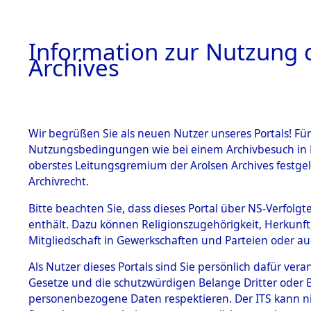
Information zur Nutzung d
Archives
HOME
BESTANDSBESCHREIBUNG
ARCHIVAL
Wir begrüßen Sie als neuen Nutzer unseres Portals! Für
Nutzungsbedingungen wie bei einem Archivbesuch in B
oberstes Leitungsgremium der Arolsen Archives festg
Archivrecht.
BESTÄNDE
Bitte beachten Sie, dass dieses Portal über NS-Verfolgte
Ermittlung
enthält. Dazu können Religionszugehörigkeit, Herkunf
Mitgliedschaft in Gewerkschaften und Parteien oder auc
1.
- Sieber
Inhaftierungsdoku
mente
Als Nutzer dieses Portals sind Sie persönlich dafür vera
(84601038
Gesetze und die schutzwürdigen Belange Dritter oder B
5. Verschiedenes
personenbezogene Daten respektieren. Der ITS kann nic
5.3