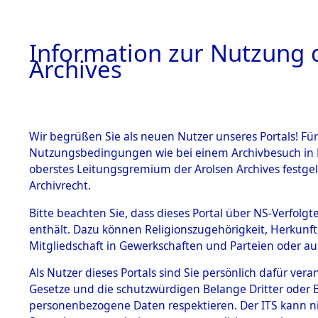
Information zur Nutzung d
Archives
HOME
BESTANDSBESCHREIBUNG
ARCHIVAL
Wir begrüßen Sie als neuen Nutzer unseres Portals! Für
Nutzungsbedingungen wie bei einem Archivbesuch in B
oberstes Leitungsgremium der Arolsen Archives festg
Archivrecht.
BESTÄNDE
Bitte beachten Sie, dass dieses Portal über NS-Verfolgte
Ermittlung
enthält. Dazu können Religionszugehörigkeit, Herkunf
Mitgliedschaft in Gewerkschaften und Parteien oder auc
1.
- Sieber
Inhaftierungsdoku
mente
Als Nutzer dieses Portals sind Sie persönlich dafür vera
(84601090
Gesetze und die schutzwürdigen Belange Dritter oder B
5. Verschiedenes
personenbezogene Daten respektieren. Der ITS kann nic
5.3