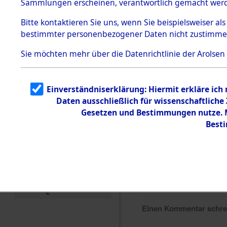
Sammlungen erscheinen, verantwortlich gemacht wer
Todesmärsche
5.3.1 Alliierte
Bitte
kontaktieren
Sie uns, wenn Sie beispielsweiser al
Erhebungen
bestimmter personenbezogener Daten nicht zustimme
zu
Todesmärsch
en
Sie möchten mehr über die Datenrichtlinie der Arolsen
5.3.2
Versuchte
Identifizierun
Einverständniserklärung: Hiermit erkläre ich
g
Daten ausschließlich für wissenschaftlich
5.3.3
Todesmärsch
Gesetzen und Bestimmungen nutze. Mi
e /
Best
Identifikation
unbekannter
Toter
5.3.5
Grabermittlu
ng /
Friedhofsplän
e
Einen Kommentar schr