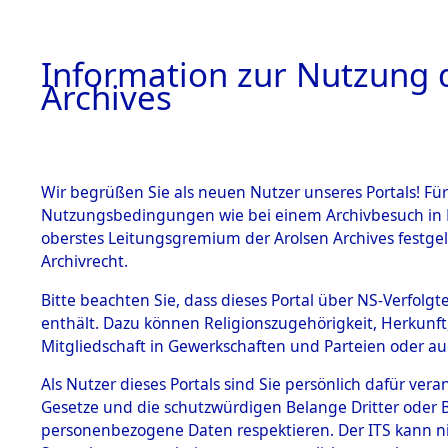
Information zur Nutzung d
Archives
HOME
BESTANDSBESCHREIBUNG
ARCHIVAL
Wir begrüßen Sie als neuen Nutzer unseres Portals! Für
Nutzungsbedingungen wie bei einem Archivbesuch in B
oberstes Leitungsgremium der Arolsen Archives festg
Archivrecht.
BESTÄNDE
Bitte beachten Sie, dass dieses Portal über NS-Verfolgte
Ermittlung
enthält. Dazu können Religionszugehörigkeit, Herkunf
Mitgliedschaft in Gewerkschaften und Parteien oder auc
1.
- Sieber
Inhaftierungsdoku
mente
Als Nutzer dieses Portals sind Sie persönlich dafür vera
(84601134
Gesetze und die schutzwürdigen Belange Dritter oder B
5. Verschiedenes
personenbezogene Daten respektieren. Der ITS kann nic
5.3