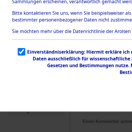
Sammlungen erscheinen, verantwortlich gemacht wer
Todesmärsche
5.3.1 Alliierte
Bitte
kontaktieren
Sie uns, wenn Sie beispielsweiser al
Erhebungen
bestimmter personenbezogener Daten nicht zustimme
zu
Todesmärsch
en
Sie möchten mehr über die Datenrichtlinie der Arolsen
5.3.2
Versuchte
Identifizierun
Einverständniserklärung: Hiermit erkläre ich
g
Daten ausschließlich für wissenschaftlich
5.3.3
Todesmärsch
Gesetzen und Bestimmungen nutze. Mi
e /
Best
Identifikation
unbekannter
Toter
5.3.5
Grabermittlu
ng /
Friedhofsplän
e
Einen Kommentar schr