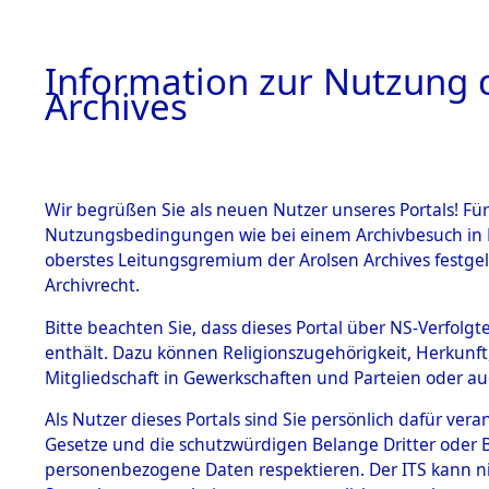
Information zur Nutzung d
Archives
HOME
BESTANDSBESCHREIBUNG
ARCHIVAL
Wir begrüßen Sie als neuen Nutzer unseres Portals! Für
Nutzungsbedingungen wie bei einem Archivbesuch in B
oberstes Leitungsgremium der Arolsen Archives festg
Archivrecht.
BESTÄNDE
Bitte beachten Sie, dass dieses Portal über NS-Verfolgte
Ermittlung
enthält. Dazu können Religionszugehörigkeit, Herkunf
Mitgliedschaft in Gewerkschaften und Parteien oder auc
1.
- Sieber
Inhaftierungsdoku
mente
Als Nutzer dieses Portals sind Sie persönlich dafür vera
(84601137
Gesetze und die schutzwürdigen Belange Dritter oder B
5. Verschiedenes
personenbezogene Daten respektieren. Der ITS kann nic
5.3