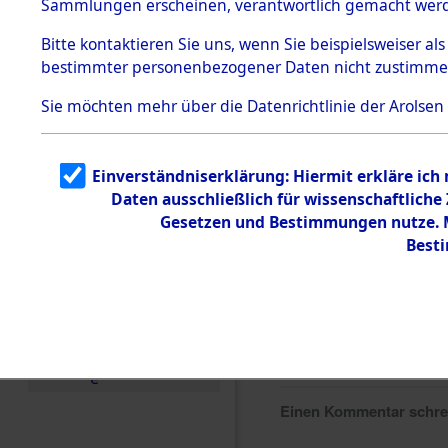
Sammlungen erscheinen, verantwortlich gemacht wer
Todesmärsche
5.3.1 Alliierte
Bitte
kontaktieren
Sie uns, wenn Sie beispielsweiser al
Erhebungen
bestimmter personenbezogener Daten nicht zustimme
zu
Todesmärsch
en
Sie möchten mehr über die Datenrichtlinie der Arolsen
5.3.2
Versuchte
Identifizierun
Einverständniserklärung: Hiermit erkläre ich
g
Daten ausschließlich für wissenschaftlich
5.3.3
Todesmärsch
Gesetzen und Bestimmungen nutze. Mi
e /
Best
Identifikation
unbekannter
Toter
5.3.5
Grabermittlu
ng /
Friedhofsplän
e
Einen Kommentar schr