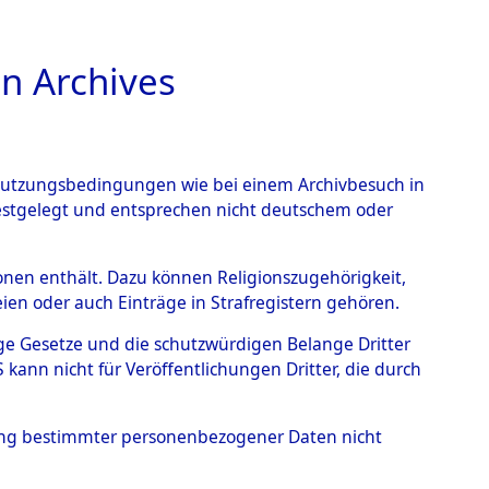
n Archives
TIONS ONLINE
n Nutzungsbedingungen wie bei einem Archivbesuch in
festgelegt und entsprechen nicht deutschem oder
eber
→
0002 (84601056)
rsonen enthält. Dazu können Religionszugehörigkeit,
en oder auch Einträge in Strafregistern gehören.
tige Gesetze und die schutzwürdigen Belange Dritter
ann nicht für Veröffentlichungen Dritter, die durch
hung bestimmter personenbezogener Daten nicht