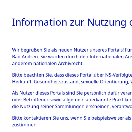
Information zur Nutzung d
Wir begrüßen Sie als neuen Nutzer unseres Portals! Fü
HOME
BESTANDSB
Bad Arolsen. Sie wurden durch den Internationalen Au
anderem nationalen Archivrecht.
BESTÄNDE
Ermittlung
Bitte beachten Sie, dass dieses Portal über NS-Verfolgt
Herkunft, Gesundheitszustand, sexuelle Orientierung, 
1.
→
0091 (8
Inhaftierungsdoku
Als Nutzer dieses Portals sind Sie persönlich dafür ver
mente
oder Betroffener sowie allgemein anerkannte Praktiken
5. Verschiedenes
die Nutzung seiner Sammlungen erscheinen, verantwo
5.3
Bitte
kontaktieren
Sie uns, wenn Sie beispielsweiser a
Todesmärsche
zustimmen.
5.3.1 Alliierte
Erhebungen