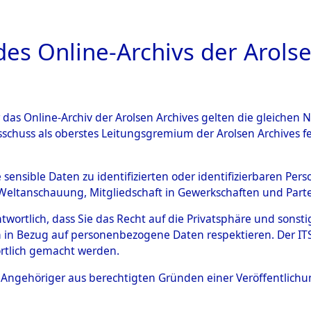
a
A
es Online-Archivs der Arolse
DIGITAL COLLEC
r das Online-Archiv der Arolsen Archives gelten die gleiche
ESCHREIBUNG
ARCHIVALE
ÜBERSICHT
BILD
sschuss als oberstes Leitungsgremium der Arolsen Archives 
en zu den Orten Rückers - Si
e sensible Daten zu identifizierten oder identifizierbaren Pe
Weltanschauung, Mitgliedschaft in Gewerkschaften und Partei
4601147)
antwortlich, dass Sie das Recht auf die Privatsphäre und sons
 in Bezug auf personenbezogene Daten respektieren. Der ITS k
rtlich gemacht werden.
0091 (84601147)
ls Angehöriger aus berechtigten Gründen einer Veröffentlic