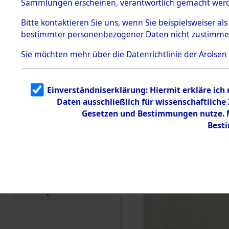
Sammlungen erscheinen, verantwortlich gemacht wer
Todesmärsche
5.3.1 Alliierte
Bitte
kontaktieren
Sie uns, wenn Sie beispielsweiser al
Erhebungen
bestimmter personenbezogener Daten nicht zustimme
zu
Todesmärsch
en
Sie möchten mehr über die Datenrichtlinie der Arolsen
5.3.2
Versuchte
Identifizierun
Einverständniserklärung: Hiermit erkläre ich
g
Daten ausschließlich für wissenschaftlich
5.3.3
Todesmärsch
Gesetzen und Bestimmungen nutze. Mi
e /
Best
Identifikation
unbekannter
Toter
5.3.5
Grabermittlu
ng /
Friedhofsplän
e