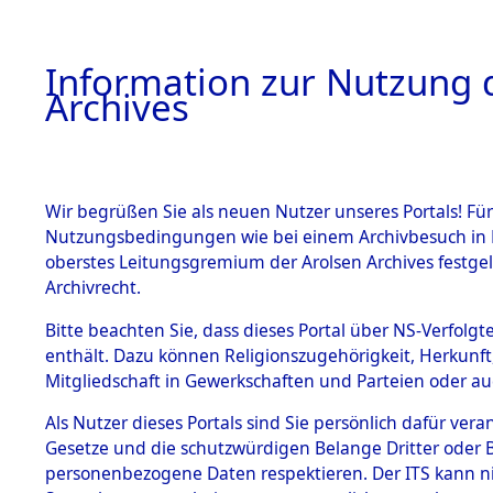
Information zur Nutzung d
Archives
HOME
BESTANDSBESCHREIBUNG
ARCHIVAL
Wir begrüßen Sie als neuen Nutzer unseres Portals! Für
Nutzungsbedingungen wie bei einem Archivbesuch in B
oberstes Leitungsgremium der Arolsen Archives festg
Archivrecht.
BESTÄNDE
Bitte beachten Sie, dass dieses Portal über NS-Verfolgte
Ermittlung
enthält. Dazu können Religionszugehörigkeit, Herkunf
Mitgliedschaft in Gewerkschaften und Parteien oder auc
1.
- Sieber
Inhaftierungsdoku
mente
Als Nutzer dieses Portals sind Sie persönlich dafür vera
(84601152
Gesetze und die schutzwürdigen Belange Dritter oder B
5. Verschiedenes
personenbezogene Daten respektieren. Der ITS kann nic
5.3