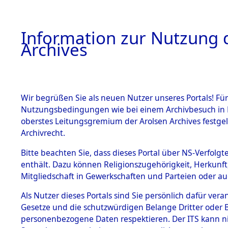
Information zur Nutzung d
Archives
HOME
BESTANDSBESCHREIBUNG
ARCHIVAL
Wir begrüßen Sie als neuen Nutzer unseres Portals! Für
Nutzungsbedingungen wie bei einem Archivbesuch in B
oberstes Leitungsgremium der Arolsen Archives festg
Archivrecht.
BESTÄNDE
Bitte beachten Sie, dass dieses Portal über NS-Verfolgte
Ermittlung
enthält. Dazu können Religionszugehörigkeit, Herkunf
Mitgliedschaft in Gewerkschaften und Parteien oder auc
1.
- Sieber
Inhaftierungsdoku
mente
Als Nutzer dieses Portals sind Sie persönlich dafür vera
(84601238
Gesetze und die schutzwürdigen Belange Dritter oder B
5. Verschiedenes
personenbezogene Daten respektieren. Der ITS kann nic
5.3