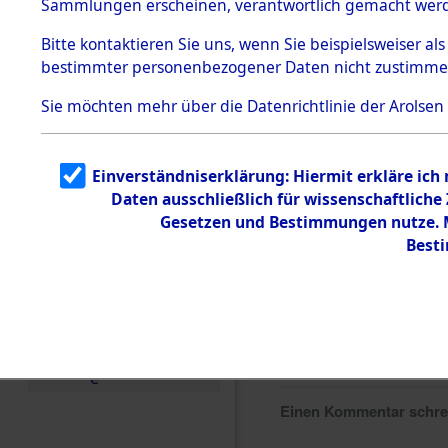
Sammlungen erscheinen, verantwortlich gemacht wer
Todesmärsche
5.3.1 Alliierte
Bitte
kontaktieren
Sie uns, wenn Sie beispielsweiser al
Erhebungen
bestimmter personenbezogener Daten nicht zustimme
zu
Todesmärsch
en
Sie möchten mehr über die Datenrichtlinie der Arolsen
5.3.2
Versuchte
Identifizierun
Einverständniserklärung: Hiermit erkläre ich
g
Daten ausschließlich für wissenschaftlich
5.3.3
Todesmärsch
Gesetzen und Bestimmungen nutze. Mi
e /
Best
Identifikation
unbekannter
Toter
5.3.5
Grabermittlu
ng /
Friedhofsplän
e
Einen Kommentar schr