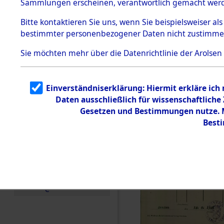
Sammlungen erscheinen, verantwortlich gemacht wer
Todesmärsche
5.3.1 Alliierte
Bitte
kontaktieren
Sie uns, wenn Sie beispielsweiser al
Erhebungen
bestimmter personenbezogener Daten nicht zustimme
zu
Todesmärsch
en
Sie möchten mehr über die Datenrichtlinie der Arolsen
5.3.2
Versuchte
Identifizierun
Einverständniserklärung: Hiermit erkläre ich
g
Daten ausschließlich für wissenschaftlich
5.3.3
Todesmärsch
Gesetzen und Bestimmungen nutze. Mi
e /
Best
Identifikation
unbekannter
Toter
5.3.5
Grabermittlu
ng /
Friedhofsplän
e