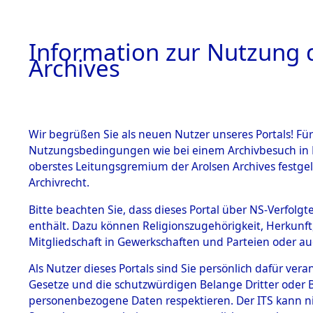
Information zur Nutzung d
Archives
HOME
BESTANDSBESCHREIBUNG
ARCHIVAL
Wir begrüßen Sie als neuen Nutzer unseres Portals! Für
Nutzungsbedingungen wie bei einem Archivbesuch in B
oberstes Leitungsgremium der Arolsen Archives festg
Archivrecht.
BESTÄNDE
Bitte beachten Sie, dass dieses Portal über NS-Verfolgte
Ermittlung
enthält. Dazu können Religionszugehörigkeit, Herkunf
Mitgliedschaft in Gewerkschaften und Parteien oder auc
1.
- Sieber
Inhaftierungsdoku
mente
Als Nutzer dieses Portals sind Sie persönlich dafür vera
(84601262
Gesetze und die schutzwürdigen Belange Dritter oder B
5. Verschiedenes
personenbezogene Daten respektieren. Der ITS kann nic
5.3