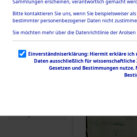
Sammlungen erscheinen, verantwortlich gemacht wer
Todesmärsche
5.3.1 Alliierte
Bitte
kontaktieren
Sie uns, wenn Sie beispielsweiser al
Erhebungen
bestimmter personenbezogener Daten nicht zustimme
zu
Todesmärsch
en
Sie möchten mehr über die Datenrichtlinie der Arolsen
5.3.2
Versuchte
Identifizierun
Einverständniserklärung: Hiermit erkläre ich
g
Daten ausschließlich für wissenschaftlich
5.3.3
Todesmärsch
Gesetzen und Bestimmungen nutze. Mi
e /
Best
Identifikation
unbekannter
Toter
5.3.5
Grabermittlu
ng /
Friedhofsplän
e