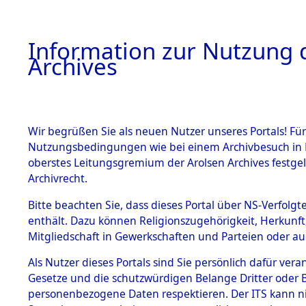
Information zur Nutzung d
Archives
HOME
BESTANDSBESCHREIBUNG
ARCHIVAL
Wir begrüßen Sie als neuen Nutzer unseres Portals! Für
Nutzungsbedingungen wie bei einem Archivbesuch in B
oberstes Leitungsgremium der Arolsen Archives festg
Archivrecht.
BESTÄNDE
Bitte beachten Sie, dass dieses Portal über NS-Verfolgte
Ermittlung
enthält. Dazu können Religionszugehörigkeit, Herkunf
Mitgliedschaft in Gewerkschaften und Parteien oder auc
1.
- Sieber
Inhaftierungsdoku
mente
Als Nutzer dieses Portals sind Sie persönlich dafür vera
(84601270
Gesetze und die schutzwürdigen Belange Dritter oder B
5. Verschiedenes
personenbezogene Daten respektieren. Der ITS kann nic
5.3