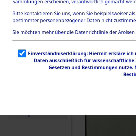
(11336011
Sammlungen erscheinen, verantwortlich gemacht wer
Todesmärsche
5.3.1 Alliierte
Bitte
kontaktieren
Sie uns, wenn Sie beispielsweiser al
Erhebungen
bestimmter personenbezogener Daten nicht zustimme
zu
Todesmärsch
en
Sie möchten mehr über die Datenrichtlinie der Arolsen
5.3.2
Versuchte
Identifizierun
Einverständniserklärung: Hiermit erkläre ich
g
Daten ausschließlich für wissenschaftlich
5.3.3
Todesmärsch
Gesetzen und Bestimmungen nutze. Mi
e /
Best
Identifikation
unbekannter
Toter
5.3.5
Grabermittlu
ng /
Friedhofsplän
e