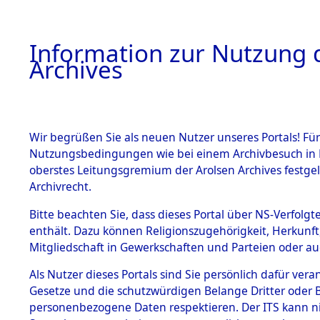
Information zur Nutzung d
Archives
HOME
BESTANDSBESCHREIBUNG
ARCHIVAL
Wir begrüßen Sie als neuen Nutzer unseres Portals! Für
Nutzungsbedingungen wie bei einem Archivbesuch in B
oberstes Leitungsgremium der Arolsen Archives festg
Archivrecht.
BESTÄNDE
Bitte beachten Sie, dass dieses Portal über NS-Verfolgte
Ermittlung
enthält. Dazu können Religionszugehörigkeit, Herkunf
Mitgliedschaft in Gewerkschaften und Parteien oder auc
1.
Sünzhause
Inhaftierungsdoku
mente
Als Nutzer dieses Portals sind Sie persönlich dafür vera
(84601562
Gesetze und die schutzwürdigen Belange Dritter oder B
5. Verschiedenes
personenbezogene Daten respektieren. Der ITS kann nic
5.3