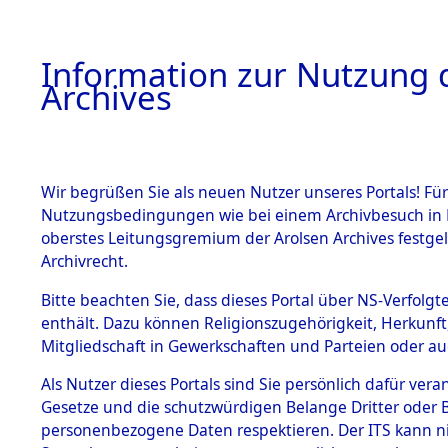
Information zur Nutzung d
Archives
HOME
BESTANDSBESCHREIBUNG
ARCHIVAL
Wir begrüßen Sie als neuen Nutzer unseres Portals! Für
Nutzungsbedingungen wie bei einem Archivbesuch in B
oberstes Leitungsgremium der Arolsen Archives festg
Archivrecht.
BESTÄNDE
Bitte beachten Sie, dass dieses Portal über NS-Verfolgte
Ermittlung
enthält. Dazu können Religionszugehörigkeit, Herkunf
Mitgliedschaft in Gewerkschaften und Parteien oder auc
1.
Sünzhause
Inhaftierungsdoku
mente
Als Nutzer dieses Portals sind Sie persönlich dafür vera
(84601562
Gesetze und die schutzwürdigen Belange Dritter oder B
5. Verschiedenes
personenbezogene Daten respektieren. Der ITS kann nic
5.3