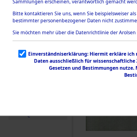
Sammlungen erscheinen, verantwortlich gemacht wer
Todesmärsche
5.3.1 Alliierte
Bitte
kontaktieren
Sie uns, wenn Sie beispielsweiser al
Erhebungen
bestimmter personenbezogener Daten nicht zustimme
zu
Todesmärsch
en
Sie möchten mehr über die Datenrichtlinie der Arolsen
5.3.2
Versuchte
Identifizierun
Einverständniserklärung: Hiermit erkläre ich
g
Daten ausschließlich für wissenschaftlich
5.3.3
Todesmärsch
Gesetzen und Bestimmungen nutze. Mi
e /
Best
Identifikation
unbekannter
Toter
5.3.5
Grabermittlu
ng /
Friedhofsplän
e