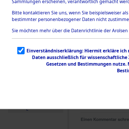
Sammlungen erscheinen, verantwortlich gemacht wer
Todesmärsche
5.3.1 Alliierte
Bitte
kontaktieren
Sie uns, wenn Sie beispielsweiser al
Erhebungen
bestimmter personenbezogener Daten nicht zustimme
zu
Todesmärsch
en
Sie möchten mehr über die Datenrichtlinie der Arolsen
5.3.2
Versuchte
Identifizierun
Einverständniserklärung: Hiermit erkläre ich
g
Daten ausschließlich für wissenschaftlich
5.3.3
Todesmärsch
Gesetzen und Bestimmungen nutze. Mi
e /
Best
Identifikation
unbekannter
Toter
5.3.5
Grabermittlu
ng /
Friedhofsplän
e
Einen Kommentar schr