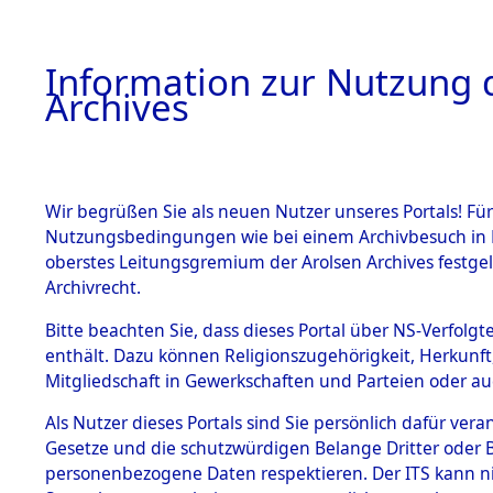
Information zur Nutzung d
Archives
HOME
BESTANDSBESCHREIBUNG
ARCHIVAL
Wir begrüßen Sie als neuen Nutzer unseres Portals! Für
Nutzungsbedingungen wie bei einem Archivbesuch in B
oberstes Leitungsgremium der Arolsen Archives festg
Archivrecht.
BESTÄNDE
Bitte beachten Sie, dass dieses Portal über NS-Verfolgte
Ermittlung
enthält. Dazu können Religionszugehörigkeit, Herkunf
Mitgliedschaft in Gewerkschaften und Parteien oder auc
1.
Sünzhause
Inhaftierungsdoku
mente
Als Nutzer dieses Portals sind Sie persönlich dafür vera
(84601562
Gesetze und die schutzwürdigen Belange Dritter oder B
5. Verschiedenes
personenbezogene Daten respektieren. Der ITS kann nic
5.3