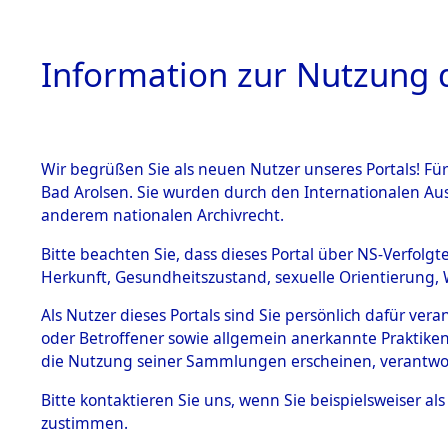
Information zur Nutzung d
Wir begrüßen Sie als neuen Nutzer unseres Portals! Fü
HOME
BESTANDSB
Bad Arolsen. Sie wurden durch den Internationalen Au
anderem nationalen Archivrecht.
BESTÄNDE
Ermittlun
Bitte beachten Sie, dass dieses Portal über NS-Verfolgt
Herkunft, Gesundheitszustand, sexuelle Orientierung, 
1.
(84601670
Inhaftierungsdoku
Als Nutzer dieses Portals sind Sie persönlich dafür ver
mente
oder Betroffener sowie allgemein anerkannte Praktiken
5. Verschiedenes
die Nutzung seiner Sammlungen erscheinen, verantwo
5.3
Bitte
kontaktieren
Sie uns, wenn Sie beispielsweiser a
Todesmärsche
zustimmen.
5.3.1 Alliierte
Erhebungen