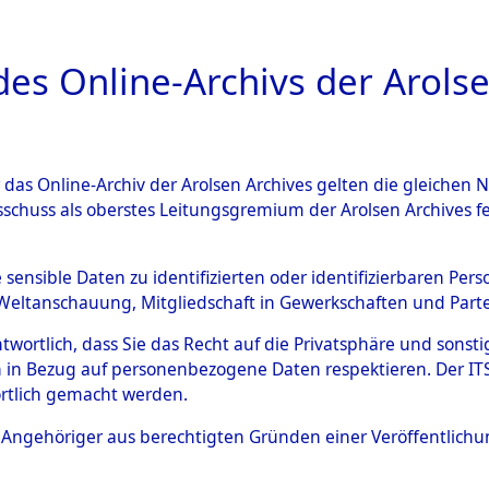
a
A
es Online-Archivs der Arolse
DIGITAL COLLEC
r das Online-Archiv der Arolsen Archives gelten die gleiche
ESCHREIBUNG
ARCHIVALE
ÜBERSICHT
BILD
sschuss als oberstes Leitungsgremium der Arolsen Archives 
gen zu den Orten Sünzhausen
e sensible Daten zu identifizierten oder identifizierbaren Pe
Weltanschauung, Mitgliedschaft in Gewerkschaften und Partei
)
→
0023 (84601693)
antwortlich, dass Sie das Recht auf die Privatsphäre und sons
 in Bezug auf personenbezogene Daten respektieren. Der ITS k
rtlich gemacht werden.
0023 (84601693)
ls Angehöriger aus berechtigten Gründen einer Veröffentlic