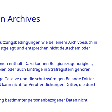
n Archives
TIONS ONLINE
n Nutzungsbedingungen wie bei einem Archivbesuch in
festgelegt und entsprechen nicht deutschem oder
 - Unsleben
→
0002
rsonen enthält. Dazu können Religionszugehörigkeit,
en oder auch Einträge in Strafregistern gehören.
tige Gesetze und die schutzwürdigen Belange Dritter
ann nicht für Veröffentlichungen Dritter, die durch
hung bestimmter personenbezogener Daten nicht