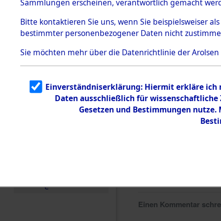
Sammlungen erscheinen, verantwortlich gemacht wer
Todesmärsche
5.3.1 Alliierte
Bitte
kontaktieren
Sie uns, wenn Sie beispielsweiser al
Erhebungen
bestimmter personenbezogener Daten nicht zustimme
zu
Todesmärsch
en
Sie möchten mehr über die Datenrichtlinie der Arolsen
5.3.2
Versuchte
Identifizierun
Einverständniserklärung: Hiermit erkläre ich
g
Daten ausschließlich für wissenschaftlich
5.3.3
Todesmärsch
Gesetzen und Bestimmungen nutze. Mi
e /
Best
Identifikation
unbekannter
Toter
5.3.5
Grabermittlu
ng /
Friedhofsplän
e
Einen Kommentar schr