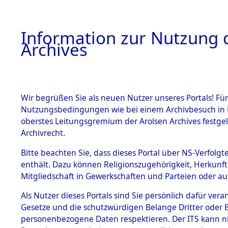
Information zur Nutzung d
Archives
HOME
BESTANDSBESCHREIBUNG
ARCHIVAL
Wir begrüßen Sie als neuen Nutzer unseres Portals! Für
Nutzungsbedingungen wie bei einem Archivbesuch in B
oberstes Leitungsgremium der Arolsen Archives festg
Archivrecht.
BESTÄNDE
Bitte beachten Sie, dass dieses Portal über NS-Verfolgte
Ermittlung
enthält. Dazu können Religionszugehörigkeit, Herkunf
Mitgliedschaft in Gewerkschaften und Parteien oder auc
1.
Sünzhause
Inhaftierungsdoku
mente
Als Nutzer dieses Portals sind Sie persönlich dafür vera
(84601670
Gesetze und die schutzwürdigen Belange Dritter oder B
5. Verschiedenes
personenbezogene Daten respektieren. Der ITS kann nic
5.3