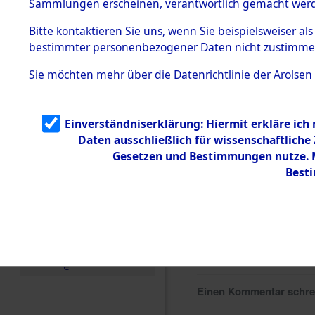
Sammlungen erscheinen, verantwortlich gemacht wer
Todesmärsche
5.3.1 Alliierte
Bitte
kontaktieren
Sie uns, wenn Sie beispielsweiser al
Erhebungen
bestimmter personenbezogener Daten nicht zustimme
zu
Todesmärsch
en
Sie möchten mehr über die Datenrichtlinie der Arolsen
5.3.2
Versuchte
Identifizierun
Einverständniserklärung: Hiermit erkläre ich
g
Daten ausschließlich für wissenschaftlich
5.3.3
Todesmärsch
Gesetzen und Bestimmungen nutze. Mi
e /
Best
Identifikation
unbekannter
Toter
5.3.5
Grabermittlu
ng /
Friedhofsplän
e
Einen Kommentar schr