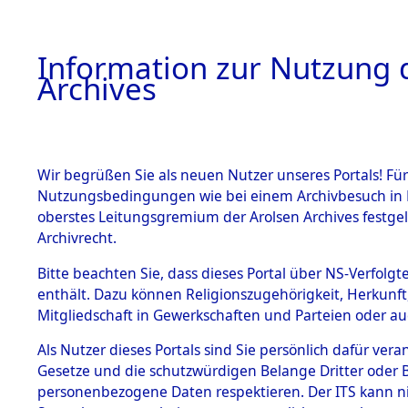
Information zur Nutzung d
Archives
HOME
BESTANDSBESCHREIBUNG
ARCHIVAL
Wir begrüßen Sie als neuen Nutzer unseres Portals! Für
Nutzungsbedingungen wie bei einem Archivbesuch in B
oberstes Leitungsgremium der Arolsen Archives festg
Archivrecht.
BESTÄNDE
Bitte beachten Sie, dass dieses Portal über NS-Verfolgte
Ermittlung
enthält. Dazu können Religionszugehörigkeit, Herkunf
Mitgliedschaft in Gewerkschaften und Parteien oder auc
1.
Sünzhause
Inhaftierungsdoku
mente
Als Nutzer dieses Portals sind Sie persönlich dafür vera
(84601670
Gesetze und die schutzwürdigen Belange Dritter oder B
5. Verschiedenes
personenbezogene Daten respektieren. Der ITS kann nic
5.3