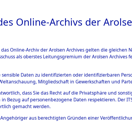
a
A
es Online-Archivs der Arolse
DIGITAL COLLEC
r das Online-Archiv der Arolsen Archives gelten die gleiche
ESCHREIBUNG
ARCHIVALE
ÜBERSICHT
BILD
sschuss als oberstes Leitungsgremium der Arolsen Archives 
gen zu den Orten Sünzhausen
e sensible Daten zu identifizierten oder identifizierbaren Pe
Weltanschauung, Mitgliedschaft in Gewerkschaften und Partei
)
→
0059 (84601729)
antwortlich, dass Sie das Recht auf die Privatsphäre und sons
 in Bezug auf personenbezogene Daten respektieren. Der ITS k
rtlich gemacht werden.
0059 (84601729)
ls Angehöriger aus berechtigten Gründen einer Veröffentlic