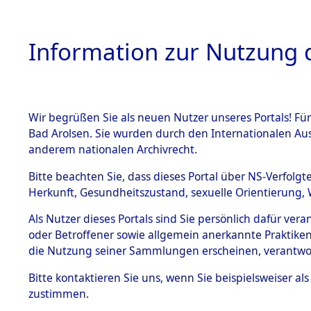
Information zur Nutzung d
Wir begrüßen Sie als neuen Nutzer unseres Portals! Fü
HOME
BESTANDSB
Bad Arolsen. Sie wurden durch den Internationalen Au
anderem nationalen Archivrecht.
BESTÄNDE
Ermittlun
Bitte beachten Sie, dass dieses Portal über NS-Verfolgt
Herkunft, Gesundheitszustand, sexuelle Orientierung, 
1.
(84601670
Inhaftierungsdoku
Als Nutzer dieses Portals sind Sie persönlich dafür ver
mente
oder Betroffener sowie allgemein anerkannte Praktiken
5. Verschiedenes
die Nutzung seiner Sammlungen erscheinen, verantwo
5.3
Bitte
kontaktieren
Sie uns, wenn Sie beispielsweiser a
Todesmärsche
zustimmen.
5.3.1 Alliierte
Erhebungen