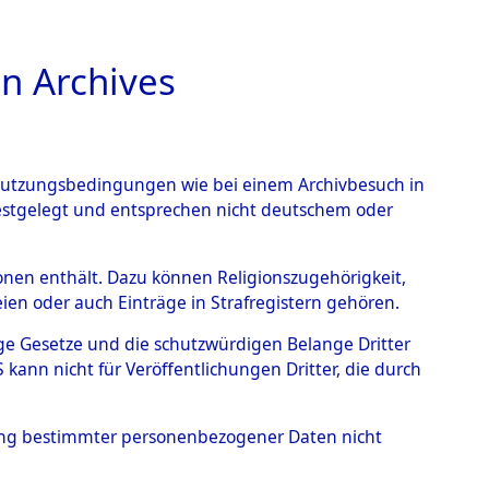
n Archives
TIONS ONLINE
n Nutzungsbedingungen wie bei einem Archivbesuch in
festgelegt und entsprechen nicht deutschem oder
 - Unsleben
→
0002
rsonen enthält. Dazu können Religionszugehörigkeit,
en oder auch Einträge in Strafregistern gehören.
tige Gesetze und die schutzwürdigen Belange Dritter
ann nicht für Veröffentlichungen Dritter, die durch
hung bestimmter personenbezogener Daten nicht