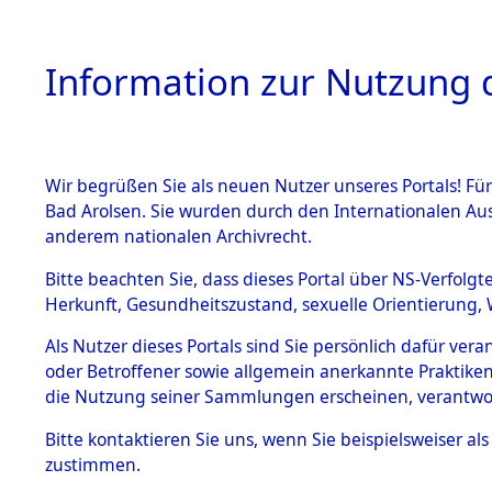
Information zur Nutzung d
Wir begrüßen Sie als neuen Nutzer unseres Portals! Fü
HOME
BESTANDSB
Bad Arolsen. Sie wurden durch den Internationalen Au
anderem nationalen Archivrecht.
BESTÄNDE
Ermittlun
Bitte beachten Sie, dass dieses Portal über NS-Verfolgt
Herkunft, Gesundheitszustand, sexuelle Orientierung, 
1.
(84601739
Inhaftierungsdoku
Als Nutzer dieses Portals sind Sie persönlich dafür ver
mente
oder Betroffener sowie allgemein anerkannte Praktiken
5. Verschiedenes
die Nutzung seiner Sammlungen erscheinen, verantwo
5.3
Bitte
kontaktieren
Sie uns, wenn Sie beispielsweiser a
Todesmärsche
zustimmen.
5.3.1 Alliierte
Erhebungen