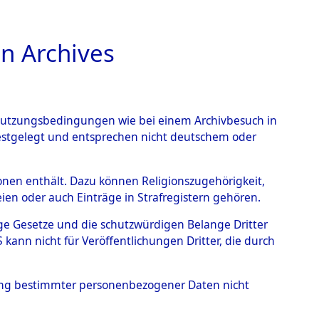
n Archives
TIONS ONLINE
n Nutzungsbedingungen wie bei einem Archivbesuch in
festgelegt und entsprechen nicht deutschem oder
 - Unsleben
→
0003
rsonen enthält. Dazu können Religionszugehörigkeit,
en oder auch Einträge in Strafregistern gehören.
tige Gesetze und die schutzwürdigen Belange Dritter
ann nicht für Veröffentlichungen Dritter, die durch
hung bestimmter personenbezogener Daten nicht