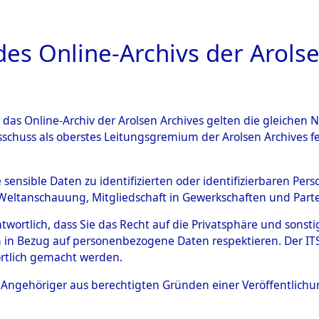
a
A
es Online-Archivs der Arolse
DIGITAL COLLEC
r das Online-Archiv der Arolsen Archives gelten die gleiche
ESCHREIBUNG
ARCHIVALE
ÜBERSICHT
BILD
sschuss als oberstes Leitungsgremium der Arolsen Archives 
gen zu den Orten Sünzhausen
e sensible Daten zu identifizierten oder identifizierbaren Pe
Weltanschauung, Mitgliedschaft in Gewerkschaften und Partei
)
→
0001 (84601740)
antwortlich, dass Sie das Recht auf die Privatsphäre und sons
 in Bezug auf personenbezogene Daten respektieren. Der ITS k
rtlich gemacht werden.
0001 (84601740)
ls Angehöriger aus berechtigten Gründen einer Veröffentlic