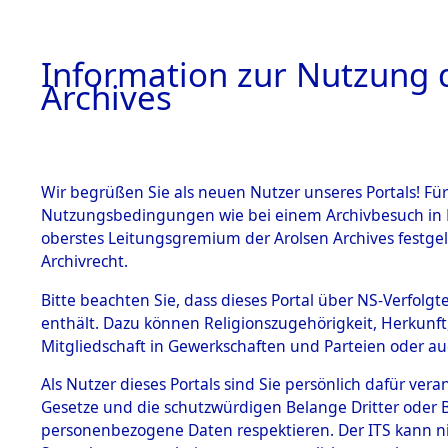
Information zur Nutzung d
Archives
HOME
BESTANDSBESCHREIBUNG
ARCHIVAL
Wir begrüßen Sie als neuen Nutzer unseres Portals! Für
Nutzungsbedingungen wie bei einem Archivbesuch in B
oberstes Leitungsgremium der Arolsen Archives festg
Archivrecht.
BESTÄNDE
Bitte beachten Sie, dass dieses Portal über NS-Verfolgte
Ermittlung
enthält. Dazu können Religionszugehörigkeit, Herkunf
Mitgliedschaft in Gewerkschaften und Parteien oder auc
1.
Sünzhause
Inhaftierungsdoku
mente
Als Nutzer dieses Portals sind Sie persönlich dafür vera
(84601739
Gesetze und die schutzwürdigen Belange Dritter oder B
5. Verschiedenes
personenbezogene Daten respektieren. Der ITS kann nic
5.3