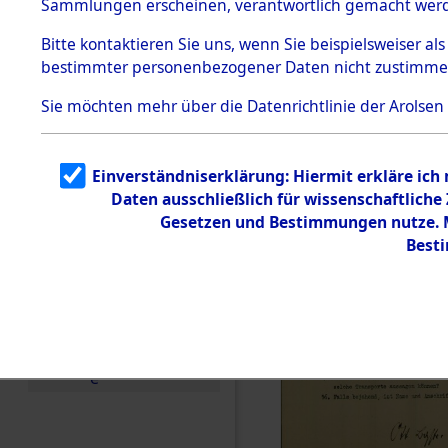
Sammlungen erscheinen, verantwortlich gemacht wer
Todesmärsche
5.3.1 Alliierte
Bitte
kontaktieren
Sie uns, wenn Sie beispielsweiser al
Erhebungen
bestimmter personenbezogener Daten nicht zustimme
zu
Todesmärsch
en
Sie möchten mehr über die Datenrichtlinie der Arolsen
5.3.2
Versuchte
Identifizierun
Einverständniserklärung: Hiermit erkläre ich
g
Daten ausschließlich für wissenschaftlich
5.3.3
Todesmärsch
Gesetzen und Bestimmungen nutze. Mi
e /
Best
Identifikation
unbekannter
Toter
5.3.5
Grabermittlu
ng /
Friedhofsplän
e