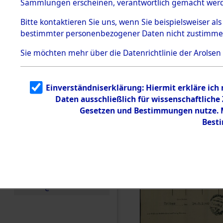
Sammlungen erscheinen, verantwortlich gemacht wer
Todesmärsche
5.3.1 Alliierte
Bitte
kontaktieren
Sie uns, wenn Sie beispielsweiser al
Erhebungen
bestimmter personenbezogener Daten nicht zustimme
zu
Todesmärsch
en
Sie möchten mehr über die Datenrichtlinie der Arolsen
5.3.2
Versuchte
Identifizierun
Einverständniserklärung: Hiermit erkläre ich
g
Daten ausschließlich für wissenschaftlich
5.3.3
Todesmärsch
Gesetzen und Bestimmungen nutze. Mi
e /
Best
Identifikation
unbekannter
Toter
5.3.5
Grabermittlu
ng /
Friedhofsplän
e