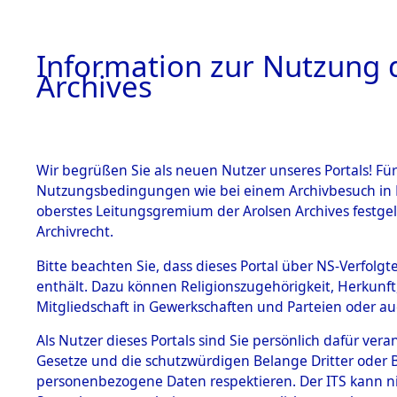
Information zur Nutzung d
Archives
HOME
BESTANDSBESCHREIBUNG
ARCHIVAL
Wir begrüßen Sie als neuen Nutzer unseres Portals! Für
Nutzungsbedingungen wie bei einem Archivbesuch in B
oberstes Leitungsgremium der Arolsen Archives festg
Archivrecht.
BESTÄNDE
Bitte beachten Sie, dass dieses Portal über NS-Verfolgte
Ermittlung
enthält. Dazu können Religionszugehörigkeit, Herkunf
Mitgliedschaft in Gewerkschaften und Parteien oder auc
1.
Sünzhause
Inhaftierungsdoku
mente
Als Nutzer dieses Portals sind Sie persönlich dafür vera
(84601739
Gesetze und die schutzwürdigen Belange Dritter oder B
5. Verschiedenes
personenbezogene Daten respektieren. Der ITS kann nic
5.3