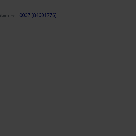
eiben →
0037 (84601776)