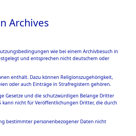
n Archives
TIONS ONLINE
n Nutzungsbedingungen wie bei einem Archivbesuch in
festgelegt und entsprechen nicht deutschem oder
 - Unsleben
→
0003
rsonen enthält. Dazu können Religionszugehörigkeit,
en oder auch Einträge in Strafregistern gehören.
tige Gesetze und die schutzwürdigen Belange Dritter
ann nicht für Veröffentlichungen Dritter, die durch
hung bestimmter personenbezogener Daten nicht