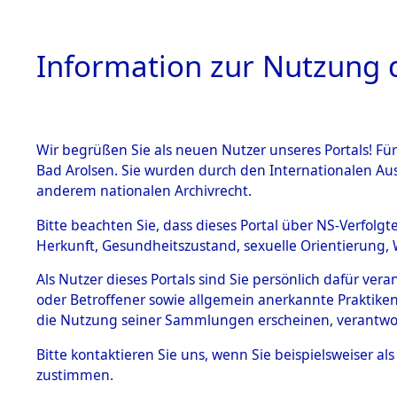
Information zur Nutzung d
Wir begrüßen Sie als neuen Nutzer unseres Portals! Fü
HOME
BESTANDSB
Bad Arolsen. Sie wurden durch den Internationalen Au
anderem nationalen Archivrecht.
BESTÄNDE
Ermittlun
Bitte beachten Sie, dass dieses Portal über NS-Verfolgt
Herkunft, Gesundheitszustand, sexuelle Orientierung, 
1.
(84601739
Inhaftierungsdoku
Als Nutzer dieses Portals sind Sie persönlich dafür ver
mente
oder Betroffener sowie allgemein anerkannte Praktiken
5. Verschiedenes
die Nutzung seiner Sammlungen erscheinen, verantwo
5.3
Bitte
kontaktieren
Sie uns, wenn Sie beispielsweiser a
Todesmärsche
zustimmen.
5.3.1 Alliierte
Erhebungen