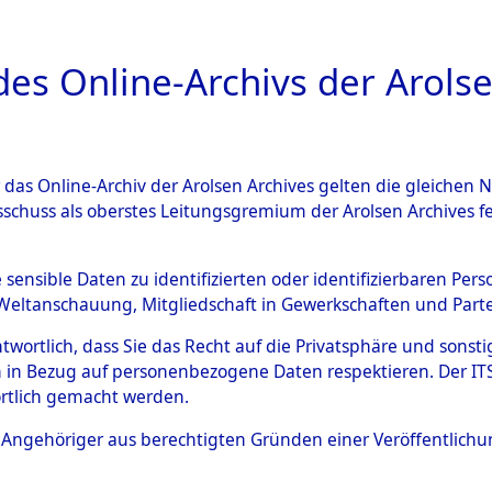
a
A
es Online-Archivs der Arolse
DIGITAL COLLEC
r das Online-Archiv der Arolsen Archives gelten die gleiche
ESCHREIBUNG
ARCHIVALE
ÜBERSICHT
BILD
sschuss als oberstes Leitungsgremium der Arolsen Archives 
gen zu den Orten Sünzhausen
e sensible Daten zu identifizierten oder identifizierbaren Pe
Weltanschauung, Mitgliedschaft in Gewerkschaften und Partei
)
→
0037 (84601776)
antwortlich, dass Sie das Recht auf die Privatsphäre und sons
 in Bezug auf personenbezogene Daten respektieren. Der ITS k
rtlich gemacht werden.
0037 (84601776)
ls Angehöriger aus berechtigten Gründen einer Veröffentlic