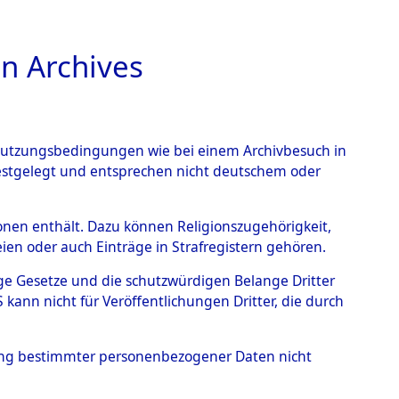
n Archives
TIONS ONLINE
n Nutzungsbedingungen wie bei einem Archivbesuch in
festgelegt und entsprechen nicht deutschem oder
 - Unsleben
→
0003
rsonen enthält. Dazu können Religionszugehörigkeit,
en oder auch Einträge in Strafregistern gehören.
tige Gesetze und die schutzwürdigen Belange Dritter
ann nicht für Veröffentlichungen Dritter, die durch
hung bestimmter personenbezogener Daten nicht