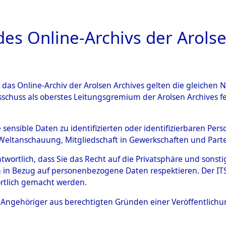
a
A
es Online-Archivs der Arolse
DIGITAL COLLEC
r das Online-Archiv der Arolsen Archives gelten die gleiche
ESCHREIBUNG
ARCHIVALE
ÜBERSICHT
BILD
sschuss als oberstes Leitungsgremium der Arolsen Archives 
gen zu den Orten Sünzhausen
e sensible Daten zu identifizierten oder identifizierbaren Pe
Weltanschauung, Mitgliedschaft in Gewerkschaften und Partei
)
→
0068 (84601807)
antwortlich, dass Sie das Recht auf die Privatsphäre und sons
 in Bezug auf personenbezogene Daten respektieren. Der ITS k
rtlich gemacht werden.
0068 (84601807)
ls Angehöriger aus berechtigten Gründen einer Veröffentlic