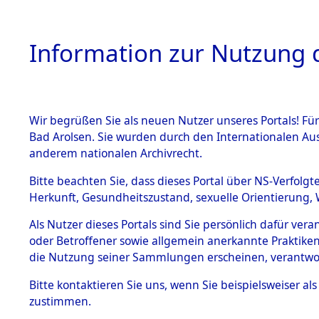
Information zur Nutzung d
Wir begrüßen Sie als neuen Nutzer unseres Portals! Fü
HOME
BESTANDSB
Bad Arolsen. Sie wurden durch den Internationalen Au
anderem nationalen Archivrecht.
BESTÄNDE
Ermittlun
Bitte beachten Sie, dass dieses Portal über NS-Verfolgt
Herkunft, Gesundheitszustand, sexuelle Orientierung, 
1.
(84601739
Inhaftierungsdoku
Als Nutzer dieses Portals sind Sie persönlich dafür ver
mente
oder Betroffener sowie allgemein anerkannte Praktiken
5. Verschiedenes
die Nutzung seiner Sammlungen erscheinen, verantwo
5.3
Bitte
kontaktieren
Sie uns, wenn Sie beispielsweiser a
Todesmärsche
zustimmen.
5.3.1 Alliierte
Erhebungen