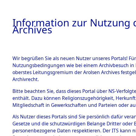
Information zur Nutzung d
Archives
HOME
BESTANDSBESCHREIBUNG
ARCHIVAL
Wir begrüßen Sie als neuen Nutzer unseres Portals! Für
Nutzungsbedingungen wie bei einem Archivbesuch in B
oberstes Leitungsgremium der Arolsen Archives festg
Archivrecht.
BESTÄNDE
Bitte beachten Sie, dass dieses Portal über NS-Verfolgte
Ermittlung
enthält. Dazu können Religionszugehörigkeit, Herkunf
Mitgliedschaft in Gewerkschaften und Parteien oder auc
1.
Sünzhause
Inhaftierungsdoku
mente
Als Nutzer dieses Portals sind Sie persönlich dafür vera
(84601739
Gesetze und die schutzwürdigen Belange Dritter oder B
5. Verschiedenes
personenbezogene Daten respektieren. Der ITS kann nic
5.3