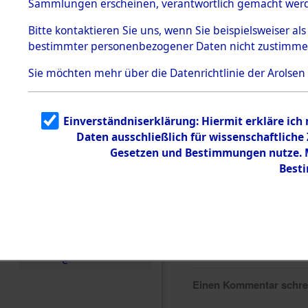
Sammlungen erscheinen, verantwortlich gemacht wer
Todesmärsche
5.3.1 Alliierte
Bitte
kontaktieren
Sie uns, wenn Sie beispielsweiser al
Erhebungen
bestimmter personenbezogener Daten nicht zustimme
zu
Todesmärsch
en
Sie möchten mehr über die Datenrichtlinie der Arolsen
5.3.2
Versuchte
Identifizierun
Einverständniserklärung: Hiermit erkläre ich
g
Daten ausschließlich für wissenschaftlich
5.3.3
Todesmärsch
Gesetzen und Bestimmungen nutze. Mi
e /
Best
Identifikation
unbekannter
Toter
5.3.5
Grabermittlu
ng /
Friedhofsplän
e
Einen Kommentar schr