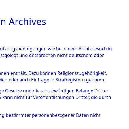
n Archives
TIONS ONLINE
n Nutzungsbedingungen wie bei einem Archivbesuch in
festgelegt und entsprechen nicht deutschem oder
 - Unsleben
→
0003
rsonen enthält. Dazu können Religionszugehörigkeit,
en oder auch Einträge in Strafregistern gehören.
tige Gesetze und die schutzwürdigen Belange Dritter
ann nicht für Veröffentlichungen Dritter, die durch
hung bestimmter personenbezogener Daten nicht