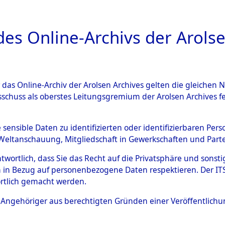
a
A
es Online-Archivs der Arolse
DIGITAL COLLEC
r das Online-Archiv der Arolsen Archives gelten die gleiche
ESCHREIBUNG
ARCHIVALE
ÜBERSICHT
BILD
sschuss als oberstes Leitungsgremium der Arolsen Archives 
gen zu den Orten Sünzhausen
e sensible Daten zu identifizierten oder identifizierbaren Pe
Weltanschauung, Mitgliedschaft in Gewerkschaften und Partei
)
→
0073 (84601812)
antwortlich, dass Sie das Recht auf die Privatsphäre und sons
 in Bezug auf personenbezogene Daten respektieren. Der ITS k
rtlich gemacht werden.
0073 (84601812)
ls Angehöriger aus berechtigten Gründen einer Veröffentlic