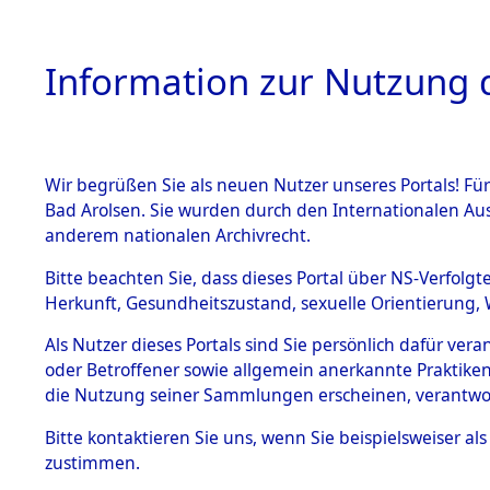
Information zur Nutzung d
Wir begrüßen Sie als neuen Nutzer unseres Portals! Fü
HOME
BESTANDSB
Bad Arolsen. Sie wurden durch den Internationalen Au
anderem nationalen Archivrecht.
BESTÄNDE
Ermittlun
Bitte beachten Sie, dass dieses Portal über NS-Verfolgt
Herkunft, Gesundheitszustand, sexuelle Orientierung, 
1.
(84601739
Inhaftierungsdoku
Als Nutzer dieses Portals sind Sie persönlich dafür ver
mente
oder Betroffener sowie allgemein anerkannte Praktiken
5. Verschiedenes
die Nutzung seiner Sammlungen erscheinen, verantwo
5.3
Bitte
kontaktieren
Sie uns, wenn Sie beispielsweiser a
Todesmärsche
zustimmen.
5.3.1 Alliierte
Erhebungen