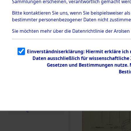
Sammlungen erscheinen, verantwortlich gemacht wer
Todesmärsche
5.3.1 Alliierte
Bitte
kontaktieren
Sie uns, wenn Sie beispielsweiser al
Erhebungen
bestimmter personenbezogener Daten nicht zustimme
zu
Todesmärsch
en
Sie möchten mehr über die Datenrichtlinie der Arolsen
5.3.2
Versuchte
Identifizierun
Einverständniserklärung: Hiermit erkläre ich
g
Daten ausschließlich für wissenschaftlich
5.3.3
Todesmärsch
Gesetzen und Bestimmungen nutze. Mi
e /
Best
Identifikation
unbekannter
Toter
5.3.5
Grabermittlu
ng /
Friedhofsplän
e