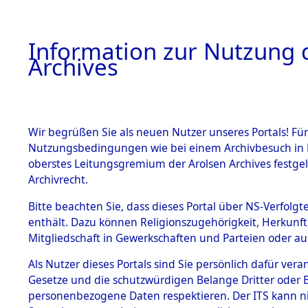
Information zur Nutzung d
Archives
HOME
BESTANDSBESCHREIBUNG
ARCHIVAL
Wir begrüßen Sie als neuen Nutzer unseres Portals! Für
Nutzungsbedingungen wie bei einem Archivbesuch in B
oberstes Leitungsgremium der Arolsen Archives festg
Archivrecht.
BESTÄNDE
Bitte beachten Sie, dass dieses Portal über NS-Verfolgte
Ermittlung
enthält. Dazu können Religionszugehörigkeit, Herkunf
Mitgliedschaft in Gewerkschaften und Parteien oder auc
1.
Sünzhause
Inhaftierungsdoku
mente
Als Nutzer dieses Portals sind Sie persönlich dafür vera
(84601739
Gesetze und die schutzwürdigen Belange Dritter oder B
5. Verschiedenes
personenbezogene Daten respektieren. Der ITS kann nic
5.3