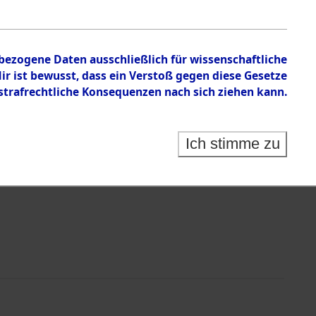
en zu den Orten Wildemann - Zusamzell
nbezogene Daten ausschließlich für wissenschaftliche
 ist bewusst, dass ein Verstoß gegen diese Gesetze
rafrechtliche Konsequenzen nach sich ziehen kann.
Ich stimme zu