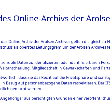
a
A
es Online-Archivs der Arolse
DIGITAL COLLEC
r das Online-Archiv der Arolsen Archives gelten die gleiche
ESCHREIBUNG
ARCHIVALE
ÜBERSICHT
BILD
sschuss als oberstes Leitungsgremium der Arolsen Archives 
gen zu den Orten Wildemann 
e sensible Daten zu identifizierten oder identifizierbaren Pe
Weltanschauung, Mitgliedschaft in Gewerkschaften und Partei
)
→
0063 (84602325)
antwortlich, dass Sie das Recht auf die Privatsphäre und sons
 in Bezug auf personenbezogene Daten respektieren. Der ITS k
rtlich gemacht werden.
0063 (84602325)
ls Angehöriger aus berechtigten Gründen einer Veröffentlic