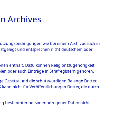
n Archives
TIONS ONLINE
n Nutzungsbedingungen wie bei einem Archivbesuch in
festgelegt und entsprechen nicht deutschem oder
- Zusamzell
→
0001
rsonen enthält. Dazu können Religionszugehörigkeit,
en oder auch Einträge in Strafregistern gehören.
tige Gesetze und die schutzwürdigen Belange Dritter
ann nicht für Veröffentlichungen Dritter, die durch
hung bestimmter personenbezogener Daten nicht