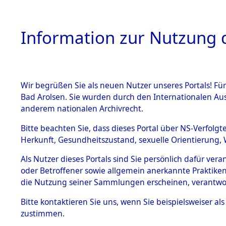
Information zur Nutzung d
Wir begrüßen Sie als neuen Nutzer unseres Portals! Fü
HOME
BESTANDSB
Bad Arolsen. Sie wurden durch den Internationalen Au
anderem nationalen Archivrecht.
BESTÄNDE
Ermittlun
Bitte beachten Sie, dass dieses Portal über NS-Verfolgt
Herkunft, Gesundheitszustand, sexuelle Orientierung, 
1.
(84602261
Inhaftierungsdoku
Als Nutzer dieses Portals sind Sie persönlich dafür ver
mente
oder Betroffener sowie allgemein anerkannte Praktiken
5. Verschiedenes
die Nutzung seiner Sammlungen erscheinen, verantwo
5.3
Bitte
kontaktieren
Sie uns, wenn Sie beispielsweiser a
Todesmärsche
zustimmen.
5.3.1 Alliierte
Erhebungen