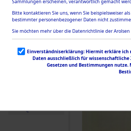
Sammlungen erscheinen, verantwortlich gemacht wer
Todesmärsche
5.3.1 Alliierte
Bitte
kontaktieren
Sie uns, wenn Sie beispielsweiser al
Erhebungen
bestimmter personenbezogener Daten nicht zustimme
zu
Todesmärsch
en
Sie möchten mehr über die Datenrichtlinie der Arolsen
5.3.2
Versuchte
Identifizierun
Einverständniserklärung: Hiermit erkläre ich
g
Daten ausschließlich für wissenschaftlich
5.3.3
Todesmärsch
Gesetzen und Bestimmungen nutze. Mi
e /
Best
Identifikation
unbekannter
Toter
5.3.5
Grabermittlu
ng /
Friedhofsplän
e