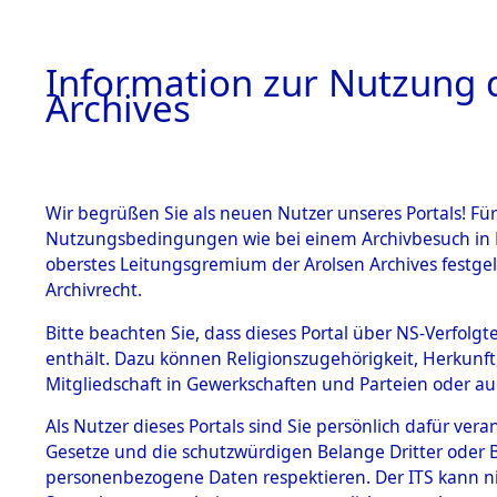
Information zur Nutzung d
Archives
HOME
BESTANDSBESCHREIBUNG
ARCHIVAL
Wir begrüßen Sie als neuen Nutzer unseres Portals! Für
Nutzungsbedingungen wie bei einem Archivbesuch in B
oberstes Leitungsgremium der Arolsen Archives festg
Archivrecht.
BESTÄNDE
Bitte beachten Sie, dass dieses Portal über NS-Verfolgte
Ermittlung
enthält. Dazu können Religionszugehörigkeit, Herkunf
Mitgliedschaft in Gewerkschaften und Parteien oder auc
1.
Wildemann
Inhaftierungsdoku
mente
Als Nutzer dieses Portals sind Sie persönlich dafür vera
(84602261
Gesetze und die schutzwürdigen Belange Dritter oder B
5. Verschiedenes
personenbezogene Daten respektieren. Der ITS kann nic
5.3