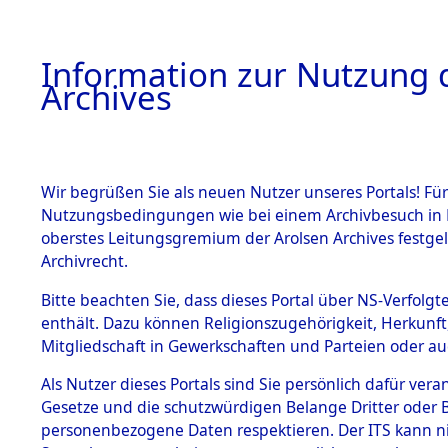
Information zur Nutzung d
Archives
HOME
BESTANDSBESCHREIBUNG
ARCHIVAL
Wir begrüßen Sie als neuen Nutzer unseres Portals! Für
Nutzungsbedingungen wie bei einem Archivbesuch in B
oberstes Leitungsgremium der Arolsen Archives festg
Archivrecht.
BESTÄNDE
Bitte beachten Sie, dass dieses Portal über NS-Verfolgte
Ermittlung
enthält. Dazu können Religionszugehörigkeit, Herkunf
Mitgliedschaft in Gewerkschaften und Parteien oder auc
1.
Wildemann
Inhaftierungsdoku
mente
Als Nutzer dieses Portals sind Sie persönlich dafür vera
(84602261
Gesetze und die schutzwürdigen Belange Dritter oder B
5. Verschiedenes
personenbezogene Daten respektieren. Der ITS kann nic
5.3