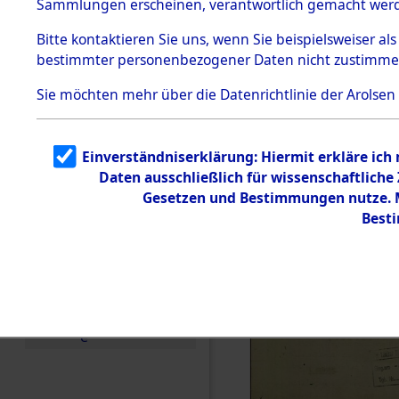
Sammlungen erscheinen, verantwortlich gemacht wer
Todesmärsche
5.3.1 Alliierte
Bitte
kontaktieren
Sie uns, wenn Sie beispielsweiser al
Erhebungen
bestimmter personenbezogener Daten nicht zustimme
zu
Todesmärsch
en
Sie möchten mehr über die Datenrichtlinie der Arolsen
5.3.2
Versuchte
Identifizierun
Einverständniserklärung: Hiermit erkläre ich
g
Daten ausschließlich für wissenschaftlich
5.3.3
Todesmärsch
Gesetzen und Bestimmungen nutze. Mi
e /
Best
Identifikation
unbekannter
Toter
5.3.5
Grabermittlu
ng /
Friedhofsplän
e