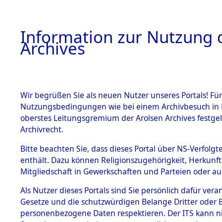
Information zur Nutzung d
Archives
HOME
BESTANDSBESCHREIBUNG
ARCHIVAL
Wir begrüßen Sie als neuen Nutzer unseres Portals! Für
Nutzungsbedingungen wie bei einem Archivbesuch in B
oberstes Leitungsgremium der Arolsen Archives festg
Archivrecht.
BESTÄNDE
Bitte beachten Sie, dass dieses Portal über NS-Verfolgte
Ermittlung
enthält. Dazu können Religionszugehörigkeit, Herkunf
Mitgliedschaft in Gewerkschaften und Parteien oder auc
1.
Wildemann
Inhaftierungsdoku
mente
Als Nutzer dieses Portals sind Sie persönlich dafür vera
(84602261
Gesetze und die schutzwürdigen Belange Dritter oder B
5. Verschiedenes
personenbezogene Daten respektieren. Der ITS kann nic
5.3