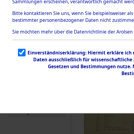
Sammlungen erscheinen, verantwortlich gemacht wer
Todesmärsche
5.3.1 Alliierte
Bitte
kontaktieren
Sie uns, wenn Sie beispielsweiser al
Erhebungen
bestimmter personenbezogener Daten nicht zustimme
zu
Todesmärsch
en
Sie möchten mehr über die Datenrichtlinie der Arolsen
5.3.2
Versuchte
Identifizierun
Einverständniserklärung: Hiermit erkläre ich
g
Daten ausschließlich für wissenschaftlich
5.3.3
Todesmärsch
Gesetzen und Bestimmungen nutze. Mi
e /
Best
Identifikation
unbekannter
Toter
5.3.5
Grabermittlu
ng /
Friedhofsplän
e