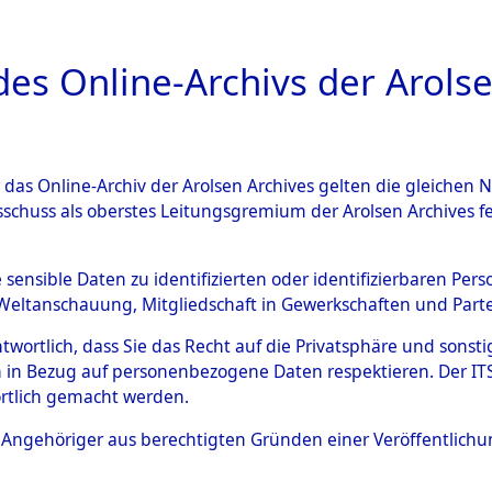
a
A
es Online-Archivs der Arolse
DIGITAL COLLEC
r das Online-Archiv der Arolsen Archives gelten die gleiche
ESCHREIBUNG
ARCHIVALE
ÜBERSICHT
BILD
sschuss als oberstes Leitungsgremium der Arolsen Archives 
gen zu den Orten Wildemann 
e sensible Daten zu identifizierten oder identifizierbaren Pe
Weltanschauung, Mitgliedschaft in Gewerkschaften und Partei
)
→
0017 (84602383)
antwortlich, dass Sie das Recht auf die Privatsphäre und sons
 in Bezug auf personenbezogene Daten respektieren. Der ITS k
rtlich gemacht werden.
0017 (84602383)
ls Angehöriger aus berechtigten Gründen einer Veröffentlic