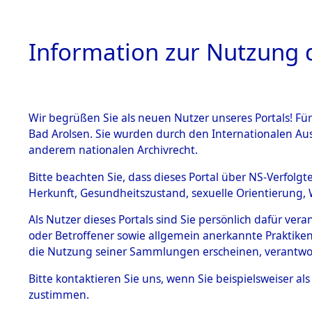
Information zur Nutzung d
Wir begrüßen Sie als neuen Nutzer unseres Portals! Fü
HOME
BESTANDSB
Bad Arolsen. Sie wurden durch den Internationalen Au
anderem nationalen Archivrecht.
BESTÄNDE
Ermittlun
Bitte beachten Sie, dass dieses Portal über NS-Verfolgt
Herkunft, Gesundheitszustand, sexuelle Orientierung, 
1.
(84602366
Inhaftierungsdoku
Als Nutzer dieses Portals sind Sie persönlich dafür ver
mente
oder Betroffener sowie allgemein anerkannte Praktiken
5. Verschiedenes
die Nutzung seiner Sammlungen erscheinen, verantwo
5.3
Bitte
kontaktieren
Sie uns, wenn Sie beispielsweiser a
Todesmärsche
zustimmen.
5.3.1 Alliierte
Erhebungen