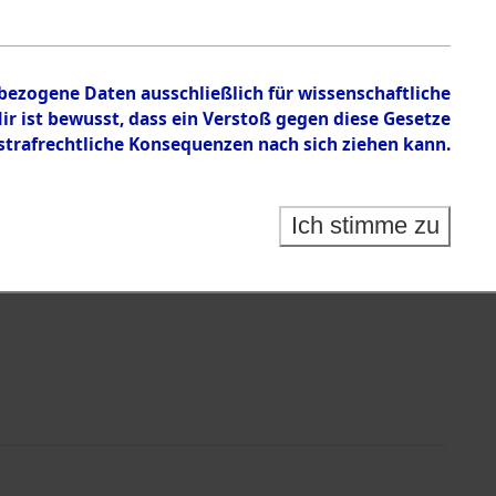
en zu den Orten Wildemann - Zusamzell
nbezogene Daten ausschließlich für wissenschaftliche
 ist bewusst, dass ein Verstoß gegen diese Gesetze
rafrechtliche Konsequenzen nach sich ziehen kann.
Ich stimme zu