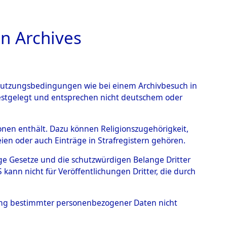
n Archives
TIONS ONLINE
n Nutzungsbedingungen wie bei einem Archivbesuch in
festgelegt und entsprechen nicht deutschem oder
- Zusamzell
→
0002
rsonen enthält. Dazu können Religionszugehörigkeit,
en oder auch Einträge in Strafregistern gehören.
tige Gesetze und die schutzwürdigen Belange Dritter
ann nicht für Veröffentlichungen Dritter, die durch
hung bestimmter personenbezogener Daten nicht