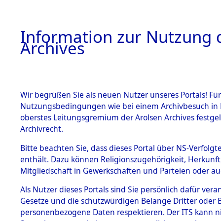
Information zur Nutzung d
Archives
HOME
BESTANDSBESCHREIBUNG
ARCHIVAL
Wir begrüßen Sie als neuen Nutzer unseres Portals! Für
Nutzungsbedingungen wie bei einem Archivbesuch in B
oberstes Leitungsgremium der Arolsen Archives festg
Archivrecht.
BESTÄNDE
Bitte beachten Sie, dass dieses Portal über NS-Verfolgte
Ermittlung
enthält. Dazu können Religionszugehörigkeit, Herkunf
Mitgliedschaft in Gewerkschaften und Parteien oder auc
1.
Wildemann
Inhaftierungsdoku
mente
Als Nutzer dieses Portals sind Sie persönlich dafür vera
(84602366
Gesetze und die schutzwürdigen Belange Dritter oder B
5. Verschiedenes
personenbezogene Daten respektieren. Der ITS kann nic
5.3