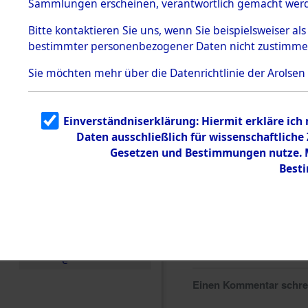
Sammlungen erscheinen, verantwortlich gemacht wer
Todesmärsche
5.3.1 Alliierte
Bitte
kontaktieren
Sie uns, wenn Sie beispielsweiser al
Erhebungen
bestimmter personenbezogener Daten nicht zustimme
zu
Todesmärsch
en
Sie möchten mehr über die Datenrichtlinie der Arolsen
5.3.2
Versuchte
Identifizierun
Einverständniserklärung: Hiermit erkläre ich
g
Daten ausschließlich für wissenschaftlich
5.3.3
Todesmärsch
Gesetzen und Bestimmungen nutze. Mi
e /
Best
Identifikation
unbekannter
Toter
5.3.5
Grabermittlu
ng /
Friedhofsplän
e
Einen Kommentar schr