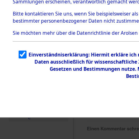
Sammlungen erscheinen, verantwortlich gemacht wer
Todesmärsche
5.3.1 Alliierte
Bitte
kontaktieren
Sie uns, wenn Sie beispielsweiser al
Erhebungen
bestimmter personenbezogener Daten nicht zustimme
zu
Todesmärsch
en
Sie möchten mehr über die Datenrichtlinie der Arolsen
5.3.2
Versuchte
Identifizierun
Einverständniserklärung: Hiermit erkläre ich
g
Daten ausschließlich für wissenschaftlich
5.3.3
Todesmärsch
Gesetzen und Bestimmungen nutze. Mi
e /
Best
Identifikation
unbekannter
Toter
5.3.5
Grabermittlu
ng /
Friedhofsplän
e
Einen Kommentar schr