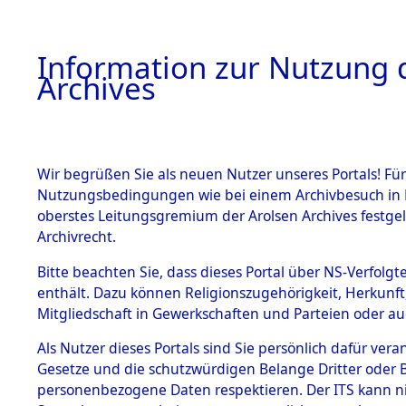
Information zur Nutzung d
Archives
HOME
BESTANDSBESCHREIBUNG
ARCHIVAL
Wir begrüßen Sie als neuen Nutzer unseres Portals! Für
Nutzungsbedingungen wie bei einem Archivbesuch in B
oberstes Leitungsgremium der Arolsen Archives festg
Archivrecht.
BESTÄNDE
Bitte beachten Sie, dass dieses Portal über NS-Verfolgte
Ermittlung
enthält. Dazu können Religionszugehörigkeit, Herkunf
Mitgliedschaft in Gewerkschaften und Parteien oder auc
1.
Achmühle -
Inhaftierungsdoku
mente
Als Nutzer dieses Portals sind Sie persönlich dafür vera
(84602644
Gesetze und die schutzwürdigen Belange Dritter oder B
5. Verschiedenes
personenbezogene Daten respektieren. Der ITS kann nic
5.3