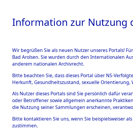
Information zur Nutzung d
Wir begrüßen Sie als neuen Nutzer unseres Portals! Fü
HOME
BESTANDSB
Bad Arolsen. Sie wurden durch den Internationalen Au
anderem nationalen Archivrecht.
BESTÄNDE
Ermittlung
Bitte beachten Sie, dass dieses Portal über NS-Verfolgt
Herkunft, Gesundheitszustand, sexuelle Orientierung, 
1.
→
0011 (8
Inhaftierungsdoku
Als Nutzer dieses Portals sind Sie persönlich dafür ver
mente
oder Betroffener sowie allgemein anerkannte Praktiken
5. Verschiedenes
die Nutzung seiner Sammlungen erscheinen, verantwo
5.3
Bitte
kontaktieren
Sie uns, wenn Sie beispielsweiser a
Todesmärsche
zustimmen.
5.3.1 Alliierte
Erhebungen