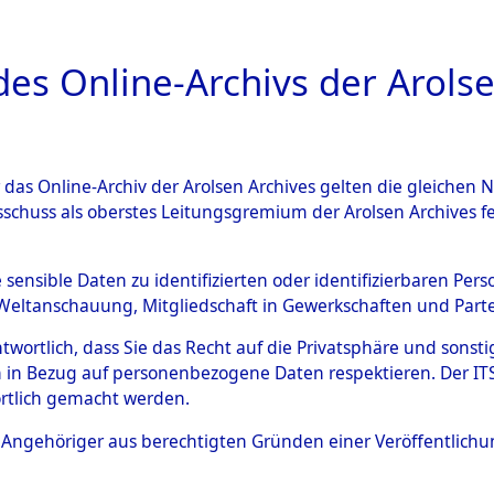
a
A
es Online-Archivs der Arolse
DIGITAL COLLEC
r das Online-Archiv der Arolsen Archives gelten die gleiche
ESCHREIBUNG
ARCHIVALE
ÜBERSICHT
BILD
sschuss als oberstes Leitungsgremium der Arolsen Archives 
en zu den Orten Cham - Fron
e sensible Daten zu identifizierten oder identifizierbaren Pe
Weltanschauung, Mitgliedschaft in Gewerkschaften und Partei
4603074)
antwortlich, dass Sie das Recht auf die Privatsphäre und sons
 in Bezug auf personenbezogene Daten respektieren. Der ITS k
rtlich gemacht werden.
0011 (84603074)
ls Angehöriger aus berechtigten Gründen einer Veröffentlic