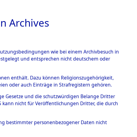
n Archives
TIONS ONLINE
n Nutzungsbedingungen wie bei einem Archivbesuch in
festgelegt und entsprechen nicht deutschem oder
berg.
→
0001 (84603062)
rsonen enthält. Dazu können Religionszugehörigkeit,
en oder auch Einträge in Strafregistern gehören.
tige Gesetze und die schutzwürdigen Belange Dritter
ann nicht für Veröffentlichungen Dritter, die durch
hung bestimmter personenbezogener Daten nicht