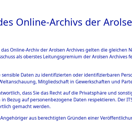
a
A
es Online-Archivs der Arolse
DIGITAL COLLEC
r das Online-Archiv der Arolsen Archives gelten die gleiche
ESCHREIBUNG
ARCHIVALE
ÜBERSICHT
BILD
sschuss als oberstes Leitungsgremium der Arolsen Archives 
en zu den Orten Gardelege 
e sensible Daten zu identifizierten oder identifizierbaren Pe
Weltanschauung, Mitgliedschaft in Gewerkschaften und Partei
)
→
0010 (84603959)
antwortlich, dass Sie das Recht auf die Privatsphäre und sons
 in Bezug auf personenbezogene Daten respektieren. Der ITS k
rtlich gemacht werden.
0010 (84603959)
ls Angehöriger aus berechtigten Gründen einer Veröffentlic