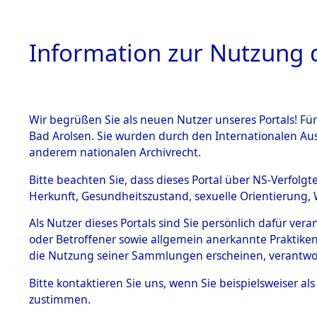
Information zur Nutzung d
Wir begrüßen Sie als neuen Nutzer unseres Portals! Fü
HOME
BESTANDSB
Bad Arolsen. Sie wurden durch den Internationalen Au
anderem nationalen Archivrecht.
BESTÄNDE
Ermittlung
Bitte beachten Sie, dass dieses Portal über NS-Verfolgt
Herkunft, Gesundheitszustand, sexuelle Orientierung, 
1.
(84603949
Inhaftierungsdoku
Als Nutzer dieses Portals sind Sie persönlich dafür ver
mente
oder Betroffener sowie allgemein anerkannte Praktiken
5. Verschiedenes
die Nutzung seiner Sammlungen erscheinen, verantwo
5.3
Bitte
kontaktieren
Sie uns, wenn Sie beispielsweiser a
Todesmärsche
zustimmen.
5.3.1 Alliierte
Erhebungen