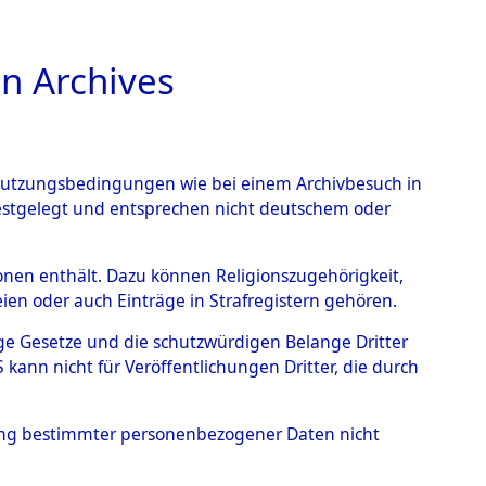
n Archives
TIONS ONLINE
n Nutzungsbedingungen wie bei einem Archivbesuch in
festgelegt und entsprechen nicht deutschem oder
- Hofham.
→
0003
rsonen enthält. Dazu können Religionszugehörigkeit,
en oder auch Einträge in Strafregistern gehören.
tige Gesetze und die schutzwürdigen Belange Dritter
ann nicht für Veröffentlichungen Dritter, die durch
hung bestimmter personenbezogener Daten nicht