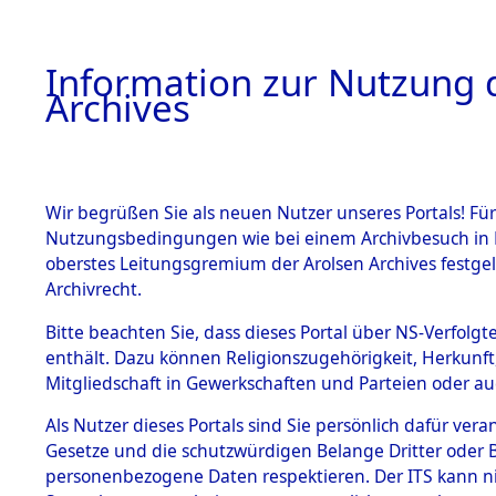
Information zur Nutzung d
Archives
HOME
BESTANDSBESCHREIBUNG
ARCHIVAL
Wir begrüßen Sie als neuen Nutzer unseres Portals! Für
Nutzungsbedingungen wie bei einem Archivbesuch in B
oberstes Leitungsgremium der Arolsen Archives festg
Archivrecht.
BESTÄNDE
Bitte beachten Sie, dass dieses Portal über NS-Verfolgte
Ermittlung
enthält. Dazu können Religionszugehörigkeit, Herkunf
Mitgliedschaft in Gewerkschaften und Parteien oder auc
Muschenri
1.
Inhaftierungsdoku
mente
Als Nutzer dieses Portals sind Sie persönlich dafür vera
Gesetze und die schutzwürdigen Belange Dritter oder B
5. Verschiedenes
personenbezogene Daten respektieren. Der ITS kann nic
5.3