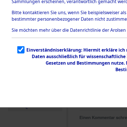
Sammlungen erscheinen, verantwortlich gemacht wer
Todesmärsche
5.3.1 Alliierte
Bitte
kontaktieren
Sie uns, wenn Sie beispielsweiser al
Erhebungen
bestimmter personenbezogener Daten nicht zustimme
zu
Todesmärsch
en
Sie möchten mehr über die Datenrichtlinie der Arolsen
5.3.2
Versuchte
Identifizierun
Einverständniserklärung: Hiermit erkläre ich
g
Daten ausschließlich für wissenschaftlic
5.3.3
Todesmärsch
Gesetzen und Bestimmungen nutze. M
e /
Best
Identifikation
unbekannter
Toter
5.3.5
Grabermittlu
ng /
Friedhofsplän
e
Einen Kommentar schr