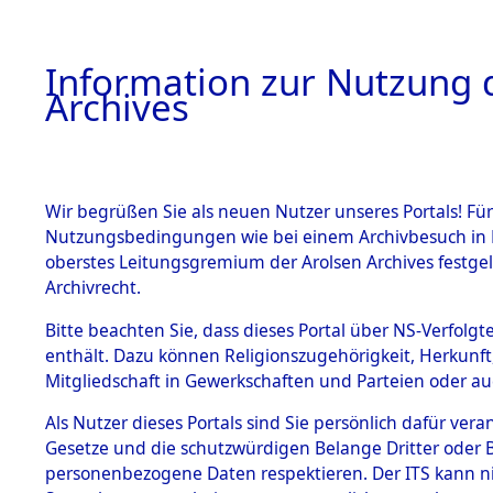
Information zur Nutzung d
Archives
HOME
BESTANDSBESCHREIBUNG
ARCHIVAL
Wir begrüßen Sie als neuen Nutzer unseres Portals! Für
Nutzungsbedingungen wie bei einem Archivbesuch in B
oberstes Leitungsgremium der Arolsen Archives festg
Archivrecht.
BESTÄNDE
Bitte beachten Sie, dass dieses Portal über NS-Verfolgte
Ermittlung
enthält. Dazu können Religionszugehörigkeit, Herkunf
Mitgliedschaft in Gewerkschaften und Parteien oder auc
1.
Kemnath -
Inhaftierungsdoku
mente
Als Nutzer dieses Portals sind Sie persönlich dafür vera
(84604523
Gesetze und die schutzwürdigen Belange Dritter oder B
5. Verschiedenes
personenbezogene Daten respektieren. Der ITS kann nic
5.3