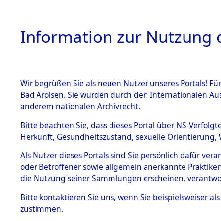
Information zur Nutzung d
Wir begrüßen Sie als neuen Nutzer unseres Portals! Fü
HOME
BESTANDSB
Bad Arolsen. Sie wurden durch den Internationalen Au
anderem nationalen Archivrecht.
BESTÄNDE
Ermittlung
Bitte beachten Sie, dass dieses Portal über NS-Verfolgt
Herkunft, Gesundheitszustand, sexuelle Orientierung, 
1.
(84606071
Inhaftierungsdoku
Als Nutzer dieses Portals sind Sie persönlich dafür ver
mente
oder Betroffener sowie allgemein anerkannte Praktiken
5. Verschiedenes
die Nutzung seiner Sammlungen erscheinen, verantwo
5.3
Bitte
kontaktieren
Sie uns, wenn Sie beispielsweiser a
Todesmärsche
zustimmen.
5.3.1 Alliierte
Erhebungen