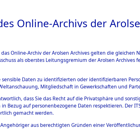
a
A
es Online-Archivs der Arolse
DIGITAL COLLEC
r das Online-Archiv der Arolsen Archives gelten die gleiche
ESCHREIBUNG
ARCHIVALE
ÜBERSICHT
BILD
sschuss als oberstes Leitungsgremium der Arolsen Archives 
en zu den Orten Taxöldern -
e sensible Daten zu identifizierten oder identifizierbaren Pe
Weltanschauung, Mitgliedschaft in Gewerkschaften und Partei
)
→
0063 (84606134)
antwortlich, dass Sie das Recht auf die Privatsphäre und sons
 in Bezug auf personenbezogene Daten respektieren. Der ITS k
rtlich gemacht werden.
0063 (84606134)
ls Angehöriger aus berechtigten Gründen einer Veröffentlic