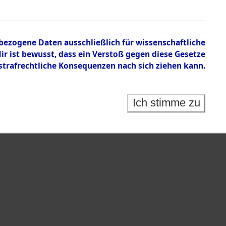
en zu den Orten Taxöldern - Waakirchen.
nbezogene Daten ausschließlich für wissenschaftliche
 ist bewusst, dass ein Verstoß gegen diese Gesetze
rafrechtliche Konsequenzen nach sich ziehen kann.
Ich stimme zu