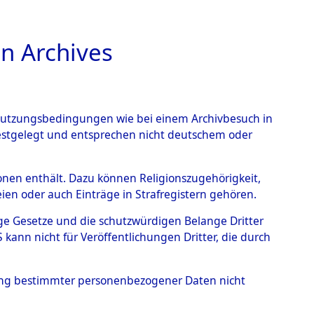
n Archives
TIONS ONLINE
n Nutzungsbedingungen wie bei einem Archivbesuch in
festgelegt und entsprechen nicht deutschem oder
 Waakirchen.
→
0002
rsonen enthält. Dazu können Religionszugehörigkeit,
en oder auch Einträge in Strafregistern gehören.
tige Gesetze und die schutzwürdigen Belange Dritter
ann nicht für Veröffentlichungen Dritter, die durch
hung bestimmter personenbezogener Daten nicht