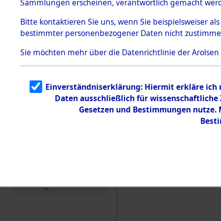
(84606587
Sammlungen erscheinen, verantwortlich gemacht wer
Todesmärsche
5.3.1 Alliierte
Bitte
kontaktieren
Sie uns, wenn Sie beispielsweiser al
Erhebungen
bestimmter personenbezogener Daten nicht zustimme
zu
Todesmärsch
en
Sie möchten mehr über die Datenrichtlinie der Arolsen
5.3.2
Versuchte
Identifizierun
Einverständniserklärung: Hiermit erkläre ich
g
Daten ausschließlich für wissenschaftlich
5.3.3
Todesmärsch
Gesetzen und Bestimmungen nutze. Mi
e /
Best
Identifikation
unbekannter
Toter
5.3.5
Grabermittlu
ng /
Friedhofsplän
e