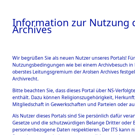
Information zur Nutzung d
Archives
HOME
BESTANDSBESCHREIBUNG
ARCHIVAL
Wir begrüßen Sie als neuen Nutzer unseres Portals! Für
Nutzungsbedingungen wie bei einem Archivbesuch in B
oberstes Leitungsgremium der Arolsen Archives festg
Archivrecht.
BESTÄNDE
Bitte beachten Sie, dass dieses Portal über NS-Verfolgte
Ermittlung
enthält. Dazu können Religionszugehörigkeit, Herkunf
Mitgliedschaft in Gewerkschaften und Parteien oder auc
1.
Wallersdor
Inhaftierungsdoku
mente
Als Nutzer dieses Portals sind Sie persönlich dafür vera
0003 (846
Gesetze und die schutzwürdigen Belange Dritter oder B
5. Verschiedenes
personenbezogene Daten respektieren. Der ITS kann nic
5.3