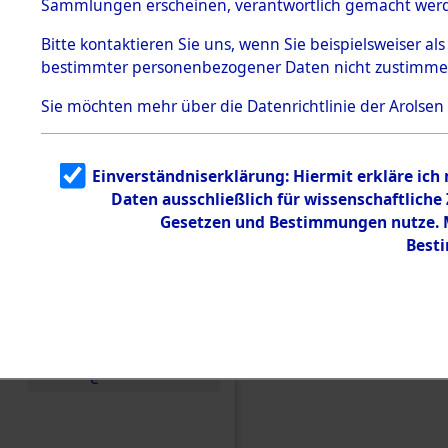
(84606739
Sammlungen erscheinen, verantwortlich gemacht wer
Todesmärsche
5.3.1 Alliierte
Bitte
kontaktieren
Sie uns, wenn Sie beispielsweiser al
Erhebungen
bestimmter personenbezogener Daten nicht zustimme
zu
Todesmärsch
en
Sie möchten mehr über die Datenrichtlinie der Arolsen
5.3.2
Versuchte
Identifizierun
Einverständniserklärung: Hiermit erkläre ich
g
Daten ausschließlich für wissenschaftlich
5.3.3
Todesmärsch
Gesetzen und Bestimmungen nutze. Mi
e /
Best
Identifikation
unbekannter
Toter
5.3.5
Grabermittlu
ng /
Friedhofsplän
e