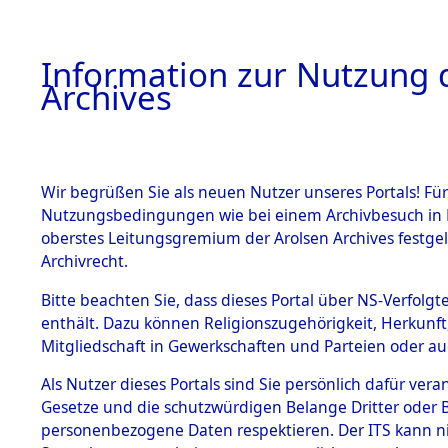
Information zur Nutzung d
Archives
HOME
BESTANDSBESCHREIBUNG
ARCHIVAL
Wir begrüßen Sie als neuen Nutzer unseres Portals! Für
Nutzungsbedingungen wie bei einem Archivbesuch in B
oberstes Leitungsgremium der Arolsen Archives festg
Archivrecht.
BESTÄNDE
Bitte beachten Sie, dass dieses Portal über NS-Verfolgte
Ermittlung
enthält. Dazu können Religionszugehörigkeit, Herkunf
Mitgliedschaft in Gewerkschaften und Parteien oder auc
1.
Wallersdor
Inhaftierungsdoku
mente
Als Nutzer dieses Portals sind Sie persönlich dafür vera
0003 (846
Gesetze und die schutzwürdigen Belange Dritter oder B
5. Verschiedenes
personenbezogene Daten respektieren. Der ITS kann nic
5.3