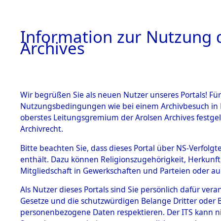
Information zur Nutzung d
Archives
HOME
BESTANDSBESCHREIBUNG
ARCHIVAL
Wir begrüßen Sie als neuen Nutzer unseres Portals! Für
Nutzungsbedingungen wie bei einem Archivbesuch in B
oberstes Leitungsgremium der Arolsen Archives festg
Archivrecht.
BESTÄNDE
Bitte beachten Sie, dass dieses Portal über NS-Verfolgte
Ergebnisse
enthält. Dazu können Religionszugehörigkeit, Herkunf
Mitgliedschaft in Gewerkschaften und Parteien oder auc
Gräbern u
1.
Inhaftierungsdoku
mente
Als Nutzer dieses Portals sind Sie persönlich dafür vera
Konzentrat
Gesetze und die schutzwürdigen Belange Dritter oder B
5. Verschiedenes
personenbezogene Daten respektieren. Der ITS kann nic
5.3