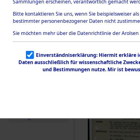
(Summary o
Sammlungen erscheinen, verantwortlich gemacht wer
Todesmärsche
5.3.1 Alliierte
(84606764
Bitte
kontaktieren
Sie uns, wenn Sie beispielsweiser al
Erhebungen
bestimmter personenbezogener Daten nicht zustimme
zu
Todesmärsch
en
Sie möchten mehr über die Datenrichtlinie der Arolsen
5.3.2
Versuchte
Identifizierun
Einverständniserklärung: Hiermit erkläre 
g
Daten ausschließlich für wissenschaftliche Zwec
5.3.3
Todesmärsch
und Bestimmungen nutze. Mir ist bewus
e /
Identifikation
unbekannter
Toter
5.3.5
Grabermittlu
ng /
Friedhofsplän
e