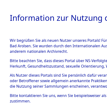
Information zur Nutzung d
Wir begrüßen Sie als neuen Nutzer unseres Portals! Fü
HOME
BESTANDSB
Bad Arolsen. Sie wurden durch den Internationalen Au
anderem nationalen Archivrecht.
BESTÄNDE
Listen von
Bitte beachten Sie, dass dieses Portal über NS-Verfolgt
Herkunft, Gesundheitszustand, sexuelle Orientierung, 
1.
→
0036 (8
Inhaftierungsdoku
Als Nutzer dieses Portals sind Sie persönlich dafür ver
mente
oder Betroffener sowie allgemein anerkannte Praktiken
5. Verschiedenes
die Nutzung seiner Sammlungen erscheinen, verantwo
5.3
Bitte
kontaktieren
Sie uns, wenn Sie beispielsweiser a
Todesmärsche
zustimmen.
5.3.1 Alliierte
Erhebungen