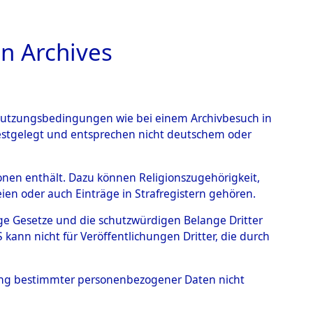
n Archives
TIONS ONLINE
n Nutzungsbedingungen wie bei einem Archivbesuch in
festgelegt und entsprechen nicht deutschem oder
benen.
→
0003 (84606992)
rsonen enthält. Dazu können Religionszugehörigkeit,
en oder auch Einträge in Strafregistern gehören.
tige Gesetze und die schutzwürdigen Belange Dritter
ann nicht für Veröffentlichungen Dritter, die durch
hung bestimmter personenbezogener Daten nicht