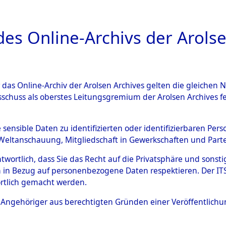
a
A
es Online-Archivs der Arolse
DIGITAL COLLEC
r das Online-Archiv der Arolsen Archives gelten die gleiche
ESCHREIBUNG
ARCHIVALE
ÜBERSICHT
BILD
sschuss als oberstes Leitungsgremium der Arolsen Archives 
 auf Todesmärschen Verstor
e sensible Daten zu identifizierten oder identifizierbaren Pe
Weltanschauung, Mitgliedschaft in Gewerkschaften und Partei
4607028)
antwortlich, dass Sie das Recht auf die Privatsphäre und sons
 in Bezug auf personenbezogene Daten respektieren. Der ITS k
rtlich gemacht werden.
0036 (84607028)
ls Angehöriger aus berechtigten Gründen einer Veröffentlic