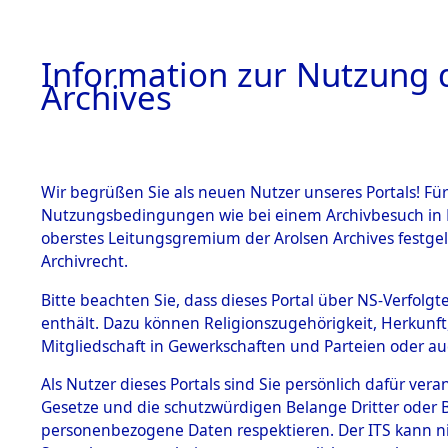
Information zur Nutzung d
Archives
HOME
BESTANDSBESCHREIBUNG
ARCHIVAL
Wir begrüßen Sie als neuen Nutzer unseres Portals! Für
Nutzungsbedingungen wie bei einem Archivbesuch in B
oberstes Leitungsgremium der Arolsen Archives festg
Archivrecht.
BESTÄNDE
Bitte beachten Sie, dass dieses Portal über NS-Verfolgte
Listen vo
enthält. Dazu können Religionszugehörigkeit, Herkunf
Mitgliedschaft in Gewerkschaften und Parteien oder auc
1.
Verstorbe
Inhaftierungsdoku
mente
Als Nutzer dieses Portals sind Sie persönlich dafür vera
0033 (846
Gesetze und die schutzwürdigen Belange Dritter oder B
5. Verschiedenes
personenbezogene Daten respektieren. Der ITS kann nic
5.3