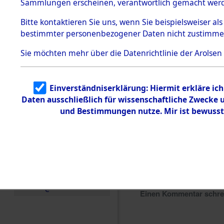
Sammlungen erscheinen, verantwortlich gemacht wer
Todesmärsche
5.3.1 Alliierte
Bitte
kontaktieren
Sie uns, wenn Sie beispielsweiser al
Erhebungen
bestimmter personenbezogener Daten nicht zustimme
zu
Todesmärsch
en
Sie möchten mehr über die Datenrichtlinie der Arolsen
5.3.2
Versuchte
Identifizierun
Einverständniserklärung: Hiermit erkläre ic
g
Daten ausschließlich für wissenschaftliche Zwecke
5.3.3
Todesmärsch
und Bestimmungen nutze. Mir ist bewusst
e /
Identifikation
unbekannter
Toter
5.3.5
Grabermittlu
ng /
Friedhofsplän
e
Einen Kommentar schr