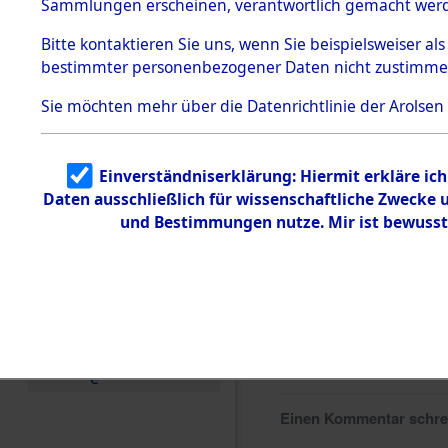
Sammlungen erscheinen, verantwortlich gemacht wer
Todesmärsche
5.3.1 Alliierte
Bitte
kontaktieren
Sie uns, wenn Sie beispielsweiser al
Erhebungen
bestimmter personenbezogener Daten nicht zustimme
zu
Todesmärsch
en
Sie möchten mehr über die Datenrichtlinie der Arolsen
5.3.2
Versuchte
Identifizierun
Einverständniserklärung: Hiermit erkläre ic
g
Daten ausschließlich für wissenschaftliche Zwecke
5.3.3
Todesmärsch
und Bestimmungen nutze. Mir ist bewusst
e /
Identifikation
unbekannter
Toter
5.3.5
Grabermittlu
ng /
Friedhofsplän
e
Einen Kommentar schr