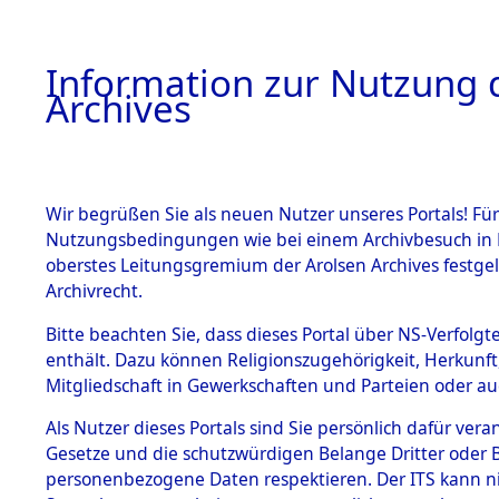
Information zur Nutzung d
Archives
HOME
BESTANDSBESCHREIBUNG
ARCHIVAL
Wir begrüßen Sie als neuen Nutzer unseres Portals! Für
Nutzungsbedingungen wie bei einem Archivbesuch in B
oberstes Leitungsgremium der Arolsen Archives festg
Archivrecht.
BESTÄNDE
Bitte beachten Sie, dass dieses Portal über NS-Verfolgte
Listen vo
enthält. Dazu können Religionszugehörigkeit, Herkunf
Mitgliedschaft in Gewerkschaften und Parteien oder auc
1.
Verstorbe
Inhaftierungsdoku
mente
Als Nutzer dieses Portals sind Sie persönlich dafür vera
0001 (846
Gesetze und die schutzwürdigen Belange Dritter oder B
5. Verschiedenes
personenbezogene Daten respektieren. Der ITS kann nic
5.3