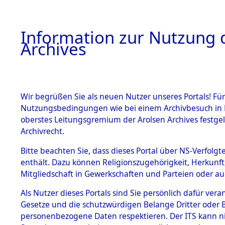
Information zur Nutzung d
Archives
HOME
BESTANDSBESCHREIBUNG
ARCHIVAL
Wir begrüßen Sie als neuen Nutzer unseres Portals! Für
Nutzungsbedingungen wie bei einem Archivbesuch in B
oberstes Leitungsgremium der Arolsen Archives festg
Archivrecht.
BESTÄNDE
Bitte beachten Sie, dass dieses Portal über NS-Verfolgte
Auswertun
enthält. Dazu können Religionszugehörigkeit, Herkunf
Mitgliedschaft in Gewerkschaften und Parteien oder auc
unbekannt
1.
Inhaftierungsdoku
mente
Als Nutzer dieses Portals sind Sie persönlich dafür vera
und unbek
Gesetze und die schutzwürdigen Belange Dritter oder B
5. Verschiedenes
personenbezogene Daten respektieren. Der ITS kann nic
5.3