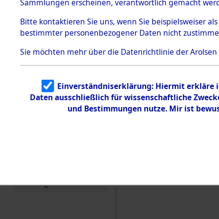
Konzentra
Sammlungen erscheinen, verantwortlich gemacht wer
Todesmärsche
5.3.1 Alliierte
Grabstätte
Bitte
kontaktieren
Sie uns, wenn Sie beispielsweiser al
Erhebungen
bestimmter personenbezogener Daten nicht zustimme
zu
0142 (846
Todesmärsch
en
Sie möchten mehr über die Datenrichtlinie der Arolsen
5.3.2
Versuchte
Identifizierun
Einverständniserklärung: Hiermit erkläre 
g
Daten ausschließlich für wissenschaftliche Zwec
5.3.3
Todesmärsch
und Bestimmungen nutze. Mir ist bewus
e /
Identifikation
unbekannter
Toter
5.3.5
Grabermittlu
ng /
Friedhofsplän
e