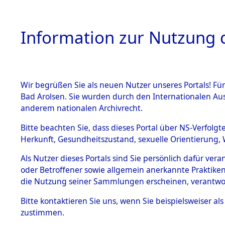
Information zur Nutzung d
Wir begrüßen Sie als neuen Nutzer unseres Portals! Fü
HOME
BESTANDSB
Bad Arolsen. Sie wurden durch den Internationalen Au
anderem nationalen Archivrecht.
BESTÄNDE
Auswertun
Bitte beachten Sie, dass dieses Portal über NS-Verfolgt
Herkunft, Gesundheitszustand, sexuelle Orientierung, 
Todesopfe
1.
Inhaftierungsdoku
Als Nutzer dieses Portals sind Sie persönlich dafür ver
mente
oder Betroffener sowie allgemein anerkannte Praktiken
Konzentrat
5. Verschiedenes
die Nutzung seiner Sammlungen erscheinen, verantwo
5.3
→
0215 (8
Bitte
kontaktieren
Sie uns, wenn Sie beispielsweiser a
Todesmärsche
zustimmen.
5.3.1 Alliierte
Erhebungen