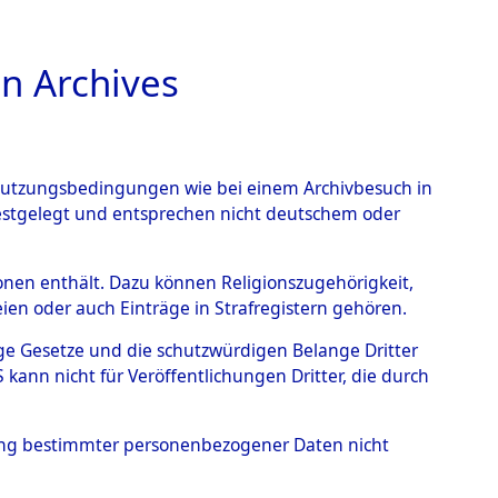
n Archives
TIONS ONLINE
n Nutzungsbedingungen wie bei einem Archivbesuch in
festgelegt und entsprechen nicht deutschem oder
nte ausländische
rsonen enthält. Dazu können Religionszugehörigkeit,
en oder auch Einträge in Strafregistern gehören.
r aus
tige Gesetze und die schutzwürdigen Belange Dritter
ann nicht für Veröffentlichungen Dritter, die durch
ätten.
→
0003 (84608931)
hung bestimmter personenbezogener Daten nicht