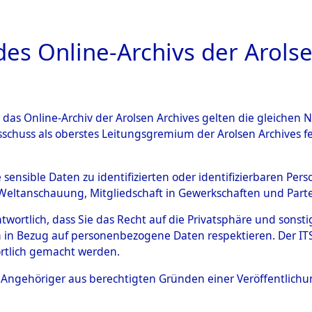
a
A
es Online-Archivs der Arolse
DIGITAL COLLEC
r das Online-Archiv der Arolsen Archives gelten die gleiche
ESCHREIBUNG
ARCHIVALE
ÜBERSICHT
BILD
sschuss als oberstes Leitungsgremium der Arolsen Archives 
gen von Daten über unbekan
e sensible Daten zu identifizierten oder identifizierbaren Pe
Weltanschauung, Mitgliedschaft in Gewerkschaften und Partei
r und unbekannte Todesopfe
antwortlich, dass Sie das Recht auf die Privatsphäre und sons
 in Bezug auf personenbezogene Daten respektieren. Der ITS k
ionslagern und deren Grabst
rtlich gemacht werden.
4608938)
ls Angehöriger aus berechtigten Gründen einer Veröffentlic